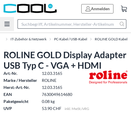
Anmelden
nt
IT-Zubehör & Netzwerk
PC-Kabel / USB-Kabel
ROLINE GOLD Kabel
ROLINE GOLD Display Adapter
USB Typ C - VGA + HDMI
Art.-Nr.
12.03.3165
Marke / Hersteller
ROLINE
Herst.-Art.-Nr.
12.03.3165
EAN
7630049614680
Paketgewicht
0.08 kg
UVP
53.90 CHF
inkl. MwSt./vRG