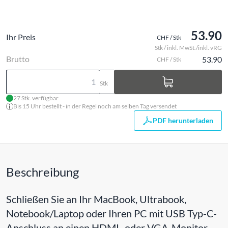
53.90
Ihr Preis
CHF / Stk
Stk / inkl. MwSt./inkl. vRG
Brutto
53.90
CHF / Stk
Stk
27 Stk. verfügbar
Bis 15 Uhr bestellt - in der Regel noch am selben Tag versendet
PDF herunterladen
Beschreibung
Schließen Sie an Ihr MacBook, Ultrabook,
Notebook/Laptop oder Ihren PC mit USB Typ-C-
Anschluss an einen HDMI- oder VGA-Monitor