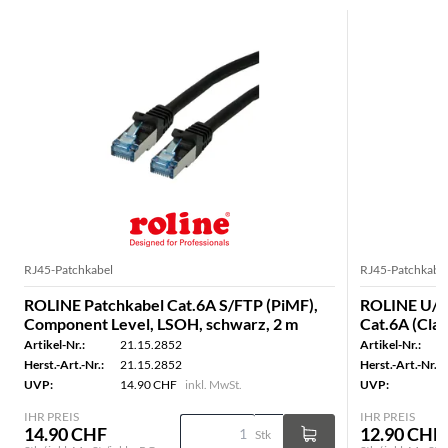
RJ45-Patchkabel
RJ45-Patchkabe
ROLINE Patchkabel Cat.6A S/FTP (PiMF),
ROLINE U/F
Component Level, LSOH, schwarz, 2 m
Cat.6A (Clas
Artikel-Nr.:
21.15.2852
Artikel-Nr.:
Herst.-Art.-Nr.:
21.15.2852
Herst.-Art.-Nr.:
UVP:
14.90 CHF
inkl. MwSt.
UVP:
IHR PREIS
IHR PREIS
14.90 CHF
12.90 CHF
Stk