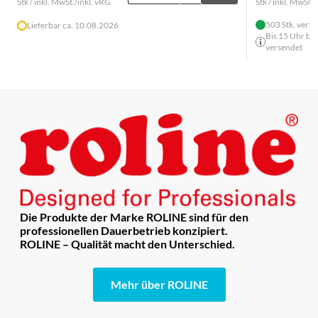
Stk / inkl. MwSt./inkl. vRG
Stk / inkl. MwSt./
503 Stk. verf
Lieferbar ca. 10.08.2026
Bis 15 Uhr bes
versendet
Die Produkte der Marke ROLINE sind für den
professionellen Dauerbetrieb konzipiert.
ROLINE – Qualität macht den Unterschied.
Mehr über ROLINE