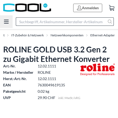
Anmelden
ent
IT-Zubehör & Netzwerk
Netzwerkkomponenten
Ethernet-Adapter
ROLINE GOLD USB 3.2 Gen 2
zu Gigabit Ethernet Konverter
Art.-Nr.
12.02.1111
Marke / Hersteller
ROLINE
Herst.-Art.-Nr.
12.02.1111
EAN
7630049619135
Paketgewicht
0.02 kg
UVP
29.90 CHF
inkl. MwSt./vRG