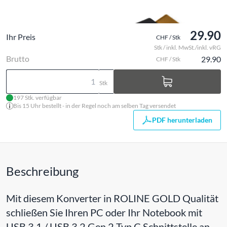
29.90
Ihr Preis
CHF / Stk
Stk / inkl. MwSt./inkl. vRG
Brutto
29.90
CHF / Stk
Stk
197 Stk. verfügbar
Bis 15 Uhr bestellt - in der Regel noch am selben Tag versendet
PDF herunterladen
Beschreibung
Mit diesem Konverter in ROLINE GOLD Qualität
schließen Sie Ihren PC oder Ihr Notebook mit
USB 3.1 / USB 3.2 Gen 2 Typ C Schnittstelle an