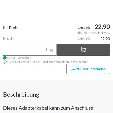
22.90
Ihr Preis
CHF / Stk
Stk / inkl. MwSt./inkl. vRG
Brutto
22.90
CHF / Stk
Stk
667 Stk. verfügbar
Bis 15 Uhr bestellt - in der Regel noch am selben Tag versendet
PDF herunterladen
Beschreibung
Dieses Adapterkabel kann zum Anschluss