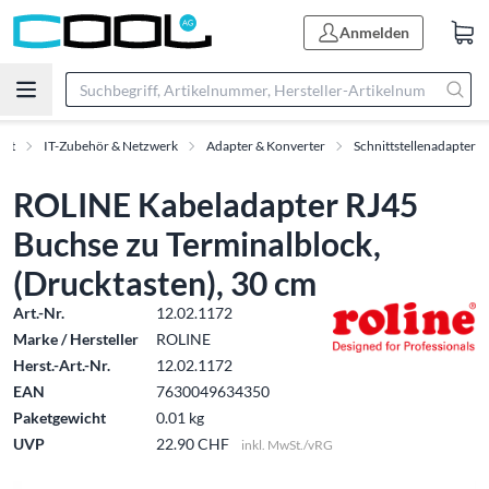
Anmelden
ent
IT-Zubehör & Netzwerk
Adapter & Konverter
Schnittstellenadapter
ROLINE Kabeladapter RJ45
Buchse zu Terminalblock,
(Drucktasten), 30 cm
Art.-Nr.
12.02.1172
Marke / Hersteller
ROLINE
Herst.-Art.-Nr.
12.02.1172
EAN
7630049634350
Paketgewicht
0.01 kg
UVP
22.90 CHF
inkl. MwSt./vRG