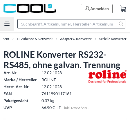
Anmelden
timent
IT-Zubehör & Netzwerk
Adapter & Konverter
Serielle Konverter
ROLINE Konverter RS232-
RS485, ohne galvan. Trennung
Art.-Nr.
12.02.1028
Marke / Hersteller
ROLINE
Herst.-Art.-Nr.
12.02.1028
EAN
7611990117161
Paketgewicht
0.37 kg
UVP
66.90 CHF
inkl. MwSt./vRG