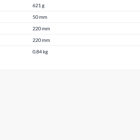
621 g
50 mm
220 mm
220 mm
0.84 kg