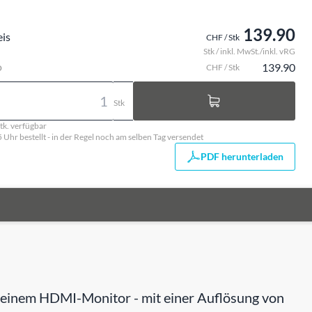
139.90
eis
CHF / Stk
Stk / inkl. MwSt./inkl. vRG
o
139.90
CHF / Stk
Stk
tk. verfügbar
5 Uhr bestellt - in der Regel noch am selben Tag versendet
PDF herunterladen
 einem HDMI-Monitor - mit einer Auflösung von