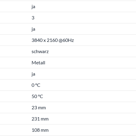
ja
3
ja
3840 x 2160 @60Hz
schwarz
Metall
ja
0 °C
50 °C
23 mm
231 mm
108 mm