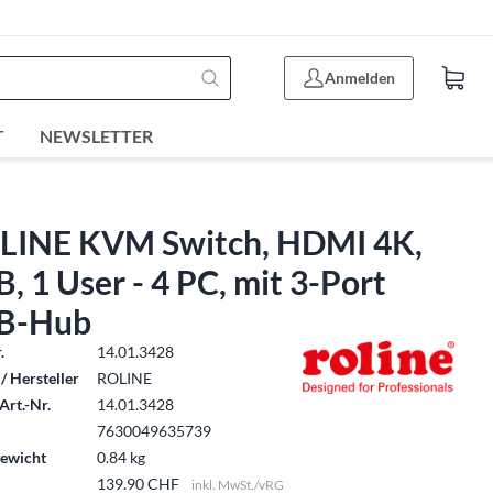
Anmelden
T
NEWSLETTER
LINE KVM Switch, HDMI 4K,
, 1 User - 4 PC, mit 3-Port
B-Hub
.
14.01.3428
/ Hersteller
ROLINE
Art.-Nr.
14.01.3428
7630049635739
ewicht
0.84 kg
139.90 CHF
inkl. MwSt./vRG