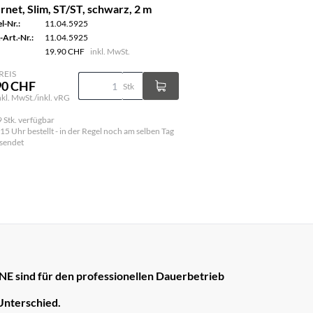
rnet, Slim, ST/ST, schwarz, 2 m
l-Nr.:
11.04.5925
-Art.-Nr.:
11.04.5925
19.90 CHF
inkl. MwSt.
REIS
90 CHF
Stk
inkl. MwSt./inkl. vRG
 Stk. verfügbar
 15 Uhr bestellt - in der Regel noch am selben Tag
sendet
E sind für den professionellen Dauerbetrieb
Unterschied.