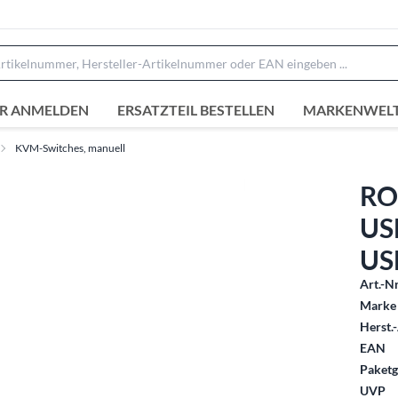
R ANMELDEN
ERSATZTEIL BESTELLEN
MARKENWEL
KVM-Switches, manuell
RO
USB
US
Art.-Nr
Marke 
Herst.-
EAN
Paketg
UVP