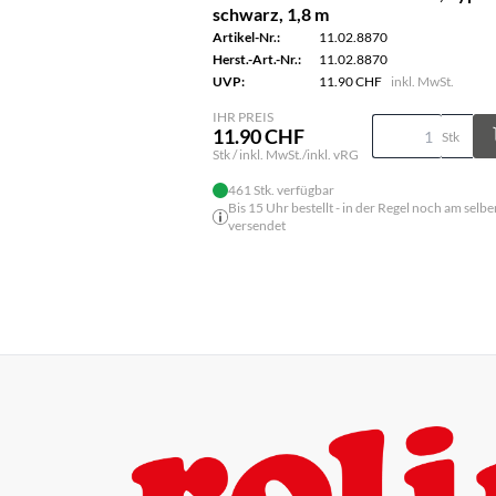
schwarz, 1,8 m
Artikel-Nr.:
11.02.8870
Herst.-Art.-Nr.:
11.02.8870
UVP:
11.90 CHF
inkl. MwSt.
IHR PREIS
11.90 CHF
Stk
Stk / inkl. MwSt./inkl. vRG
461 Stk. verfügbar
Bis 15 Uhr bestellt - in der Regel noch am selbe
versendet