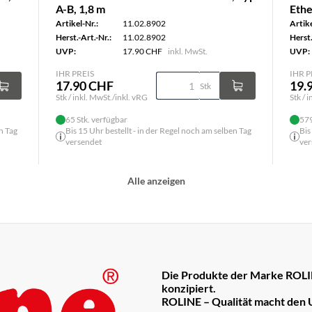
A-B, 1,8 m
Ethe
Artikel-Nr.:
11.02.8902
Artike
Herst.-Art.-Nr.:
11.02.8902
Herst.
UVP:
17.90 CHF
inkl. MwSt.
UVP:
IHR PREIS
IHR P
17.90 CHF
19.
Stk
Stk / inkl. MwSt./inkl. vRG
Stk / 
65 Stk. verfügbar
579
n Tag
Bis 15 Uhr bestellt - in der Regel noch am selben Tag
Bis
versendet
ver
Alle anzeigen
Die Produkte der Marke ROLIN
konzipiert.
ROLINE – Qualität macht den 