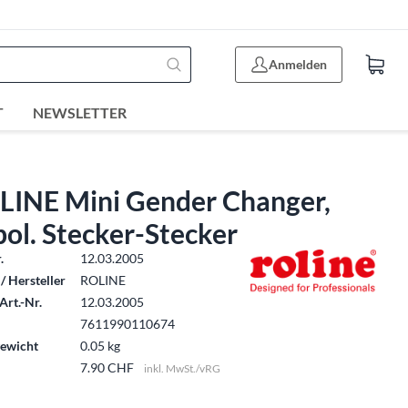
Anmelden
T
NEWSLETTER
LINE Mini Gender Changer,
ol. Stecker-Stecker
.
12.03.2005
/ Hersteller
ROLINE
Art.-Nr.
12.03.2005
7611990110674
ewicht
0.05 kg
7.90 CHF
inkl. MwSt./vRG