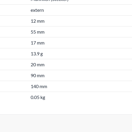
extern
12 mm
55 mm
17 mm
13.9 g
20 mm
90 mm
140 mm
0.05 kg