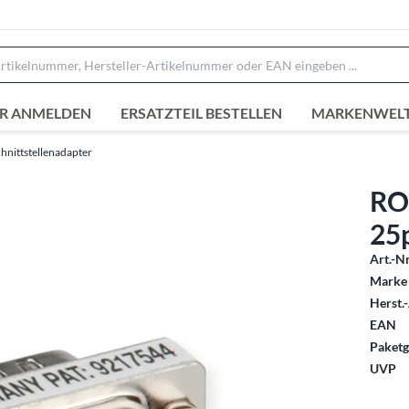
R ANMELDEN
ERSATZTEIL BESTELLEN
MARKENWEL
hnittstellenadapter
RO
25p
Art.-Nr
Marke 
Herst.-
EAN
Paketg
UVP