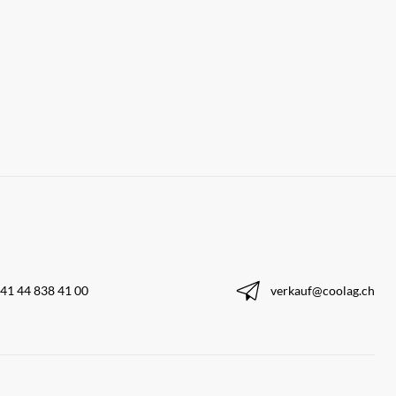
41 44 838 41 00
verkauf@coolag.ch