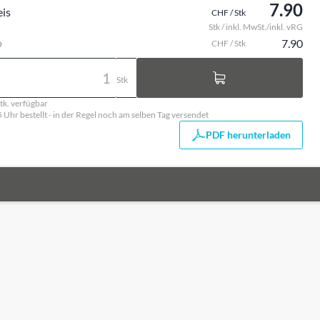
7.90
eis
CHF / Stk
Stk / inkl. MwSt./inkl. vRG
o
7.90
CHF / Stk
Stk
tk. verfügbar
5 Uhr bestellt - in der Regel noch am selben Tag versendet
PDF herunterladen