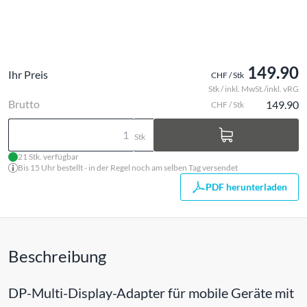
149.90
Ihr Preis
CHF / Stk
Stk / inkl. MwSt./inkl. vRG
Brutto
149.90
CHF / Stk
Stk
21 Stk. verfügbar
Bis 15 Uhr bestellt - in der Regel noch am selben Tag versendet
PDF herunterladen
Beschreibung
DP-Multi-Display-Adapter für mobile Geräte mit