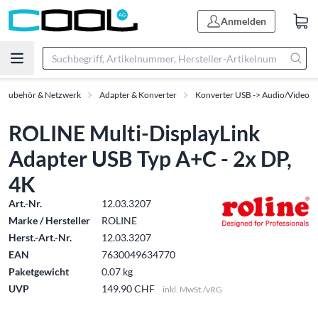
Anmelden
T-Zubehör & Netzwerk
Adapter & Konverter
Konverter USB -> Audio/Video
ROLINE Multi-DisplayLink
Adapter USB Typ A+C - 2x DP,
4K
Art.-Nr.
12.03.3207
Marke / Hersteller
ROLINE
Herst.-Art.-Nr.
12.03.3207
EAN
7630049634770
Paketgewicht
0.07 kg
UVP
149.90 CHF
inkl. MwSt./vRG