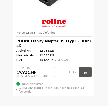
Konverter USB -> Audio/Video
ROLINE Display Adapter USB Typ C - HDMI
4K
Artikel-Nr.:
12.03.3229
Herst.-Art.-Nr.:
12.03.3229
UVP:
19.90 CHF
inkl. MwSt.
IHR PREIS
19.90 CHF
Stk
Stk / inkl. MwSt./inkl. vRG
310 Stk. verfügbar
Bis 15 Uhr bestellt - in der Regel noch am selben Tag
versendet