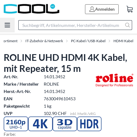
Anmelden
Sortiment
IT-Zubehör & Netzwerk
PC-Kabel / USB-Kabel
HDMI Kabel
ROLINE UHD HDMI 4K Kabel,
mit Repeater, 15 m
Art.-Nr.
14.01.3452
Marke / Hersteller
ROLINE
Herst.-Art.-Nr.
14.01.3452
EAN
7630049610453
Paketgewicht
1 kg
UVP
102.90 CHF
inkl. MwSt./vRG
Farbe: