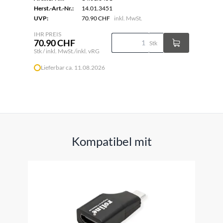
Herst.-Art.-Nr.:
14.01.3451
UVP:
70.90 CHF
inkl. MwSt.
IHR PREIS
70.90 CHF
Stk
Stk / inkl. MwSt./inkl. vRG
Lieferbar ca. 11.08.2026
Kompatibel mit