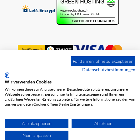
Fortfahren, ohne zu akzeptieren
Datenschutzbestimmungen
Wir verwenden Cookies
Impressum
Versandkosten
AGB
Wir können diese zur Analyse unserer Besucherdaten platzieren, um unsere
Datenschutz
Webseite zu verbessern, personalisierte Inhalte anzuzeigen und Ihnen ein
großartiges Webseiten-Erlebnis zu bieten. Für weitere Informationen zu den von
uns verwendeten Cookies öffnen Sie die Einstellungen.
Alle akzeptieren
Ablehnen
Nein, anpassen
© 2026 COOL AG. Alle Rechte vorbehalten.