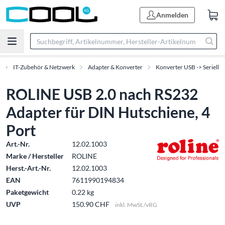
Anmelden
IT-Zubehör & Netzwerk
Adapter & Konverter
Konverter USB -> Seriell
ROLINE USB 2.0 nach RS232
Adapter für DIN Hutschiene, 4
Port
Art.-Nr.
12.02.1003
Marke / Hersteller
ROLINE
Herst.-Art.-Nr.
12.02.1003
EAN
7611990194834
Paketgewicht
0.22 kg
UVP
150.90 CHF
inkl. MwSt./vRG