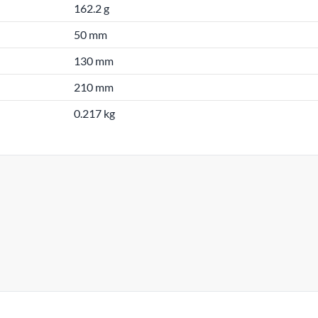
162.2 g
50 mm
130 mm
210 mm
0.217 kg