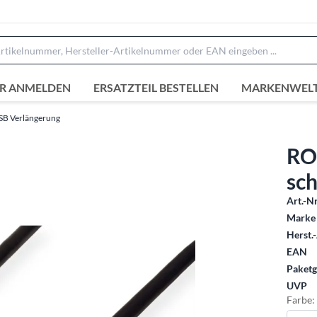
R ANMELDEN
ERSATZTEIL BESTELLEN
MARKENWEL
SB Verlängerung
RO
sc
Art.-Nr
Marke 
Herst.-
EAN
Paketg
UVP
Farbe: