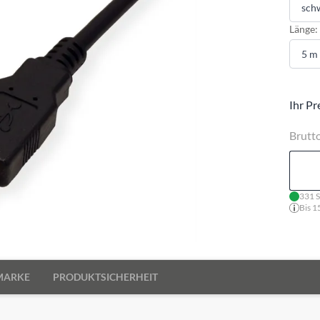
Länge:
Ihr Pr
Brutt
331 S
Bis 1
MARKE
PRODUKTSICHERHEIT