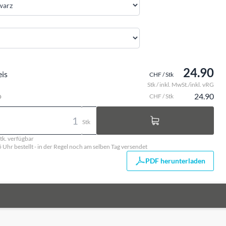
24.90
eis
CHF / Stk
Stk / inkl. MwSt./inkl. vRG
o
24.90
CHF / Stk
Stk
tk. verfügbar
5 Uhr bestellt - in der Regel noch am selben Tag versendet
PDF herunterladen