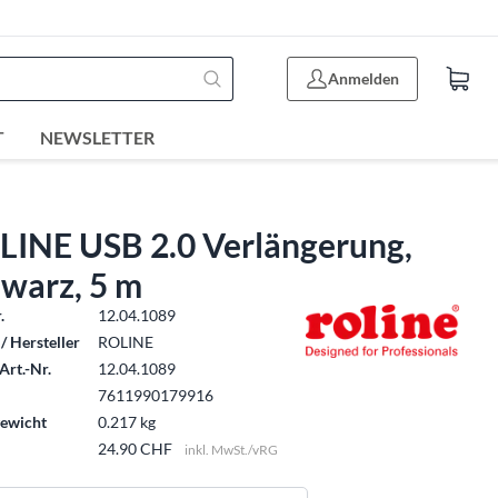
Anmelden
T
NEWSLETTER
LINE USB 2.0 Verlängerung,
hwarz, 5 m
.
12.04.1089
/ Hersteller
ROLINE
Art.-Nr.
12.04.1089
7611990179916
ewicht
0.217 kg
24.90 CHF
inkl. MwSt./vRG