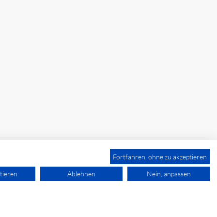
Fortfahren, ohne zu akzeptieren
tieren
Ablehnen
Nein, anpassen
powered by polynorm