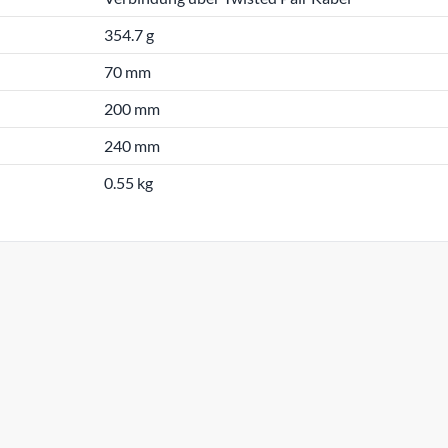
354.7 g
70 mm
200 mm
240 mm
0.55 kg