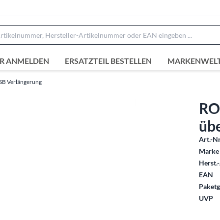
R ANMELDEN
ERSATZTEIL BESTELLEN
MARKENWEL
SB Verlängerung
RO
üb
Art.-Nr
Marke 
Herst.-
EAN
Paketg
UVP