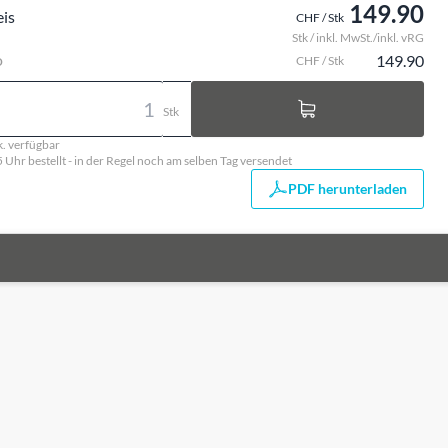
149.90
eis
CHF / Stk
Stk / inkl. MwSt./inkl. vRG
o
149.90
CHF / Stk
Stk
k. verfügbar
5 Uhr bestellt - in der Regel noch am selben Tag versendet
PDF herunterladen