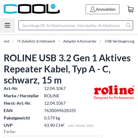
Anmelden
timent
IT-Zubehör & Netzwerk
Adapter & Konverter
USB Verlängerung
ROLINE USB 3.2 Gen 1 Aktives
Repeater Kabel, Typ A - C,
schwarz, 15 m
Art.-Nr.
12.04.1067
Marke / Hersteller
ROLINE
Herst.-Art.-Nr.
12.04.1067
EAN
7630049628335
Paketgewicht
0.579 kg
UVP
43.90 CHF
inkl. MwSt./vRG
Farbe: