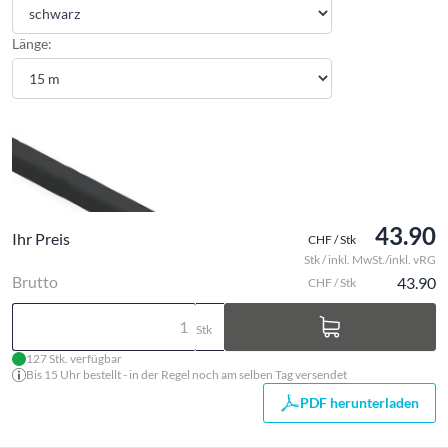
Länge:
43.90
Ihr Preis
CHF / Stk
Stk / inkl. MwSt./inkl. vRG
Brutto
43.90
CHF / Stk
Stk
127 Stk. verfügbar
Bis 15 Uhr bestellt - in der Regel noch am selben Tag versendet
PDF herunterladen