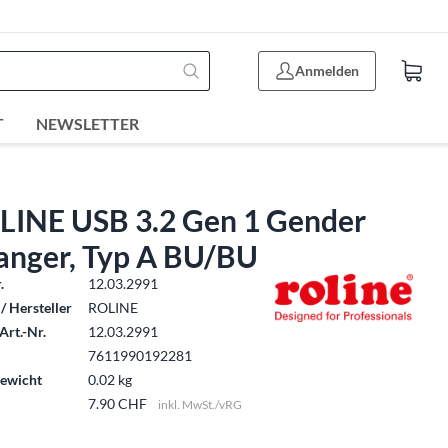
Anmelden
T
NEWSLETTER
LINE USB 3.2 Gen 1 Gender
anger, Typ A BU/BU
.
12.03.2991
/ Hersteller
ROLINE
Art.-Nr.
12.03.2991
7611990192281
ewicht
0.02 kg
7.90 CHF
inkl. MwSt./vRG