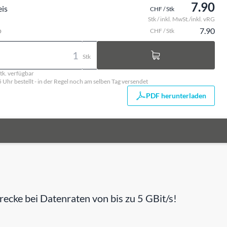
7.90
eis
CHF / Stk
Stk / inkl. MwSt./inkl. vRG
o
7.90
CHF / Stk
Stk
tk. verfügbar
5 Uhr bestellt - in der Regel noch am selben Tag versendet
PDF herunterladen
recke bei Datenraten von bis zu 5 GBit/s!