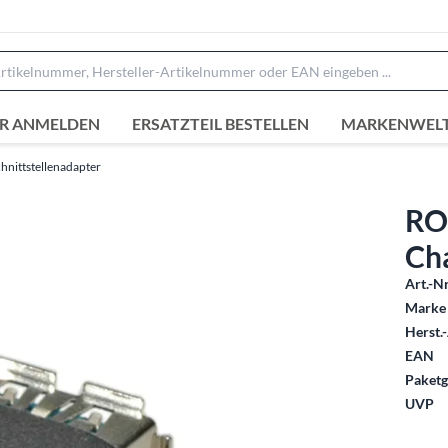
R ANMELDEN
ERSATZTEIL BESTELLEN
MARKENWEL
hnittstellenadapter
RO
Ch
Art.-Nr
Marke 
Herst.-
EAN
Paketg
UVP