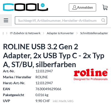
Anmelden
ent
IT-Zubehör & Netzwerk
Adapter & Konverter
Schnittstellenadapter
ROLINE USB 3.2 Gen 2
Adapter, 2x USB Typ C - 2x Typ
A, ST/BU, silberfarben
Art.-Nr.
12.03.2947
Marke / Hersteller
ROLINE
Herst.-Art.-Nr.
12.03.2947
EAN
7630049629066
Paketgewicht
0.016 kg
UVP
9.90 CHF
inkl. MwSt./vRG