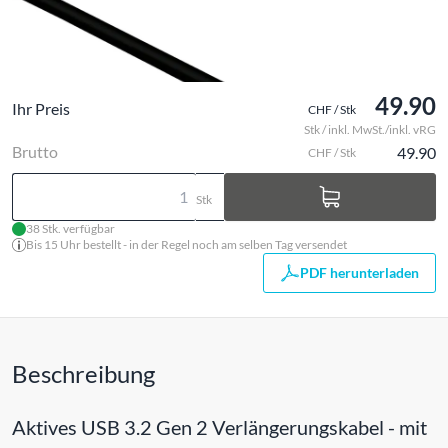
49.90
Ihr Preis
CHF / Stk
Stk / inkl. MwSt./inkl. vRG
Brutto
49.90
CHF / Stk
Stk
38 Stk. verfügbar
Bis 15 Uhr bestellt - in der Regel noch am selben Tag versendet
PDF herunterladen
Beschreibung
Aktives USB 3.2 Gen 2 Verlängerungskabel - mit