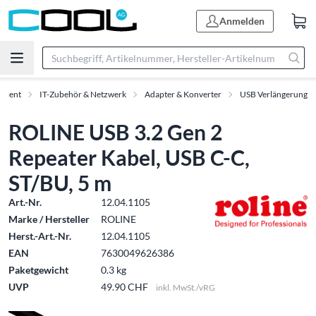
Anmelden
timent
IT-Zubehör & Netzwerk
Adapter & Konverter
USB Verlängerung
ROLINE USB 3.2 Gen 2
Repeater Kabel, USB C-C,
ST/BU, 5 m
Art.-Nr.
12.04.1105
Marke / Hersteller
ROLINE
Herst.-Art.-Nr.
12.04.1105
EAN
7630049626386
Paketgewicht
0.3 kg
UVP
49.90 CHF
inkl. MwSt./vRG