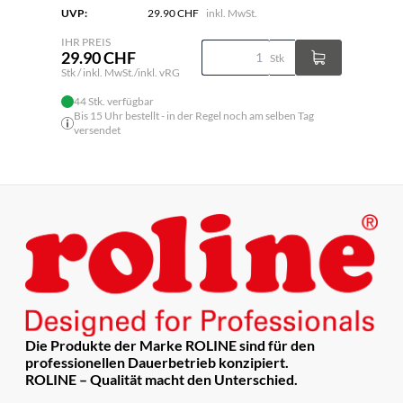
UVP:
29.90 CHF
inkl. MwSt.
IHR PREIS
29.90 CHF
Stk
Stk / inkl. MwSt./inkl. vRG
44 Stk. verfügbar
Bis 15 Uhr bestellt - in der Regel noch am selben Tag
versendet
Die Produkte der Marke ROLINE sind für den
professionellen Dauerbetrieb konzipiert.
ROLINE – Qualität macht den Unterschied.