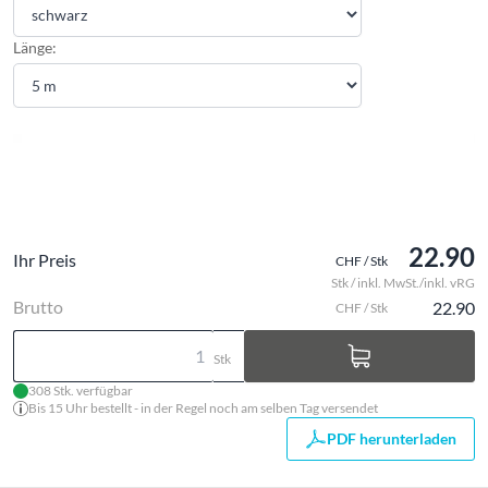
Länge:
22.90
Ihr Preis
CHF / Stk
Stk / inkl. MwSt./inkl. vRG
Brutto
22.90
CHF / Stk
Stk
308 Stk. verfügbar
Bis 15 Uhr bestellt - in der Regel noch am selben Tag versendet
PDF herunterladen