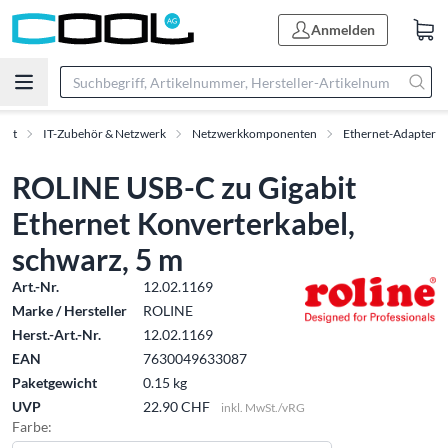
Anmelden
ent
IT-Zubehör & Netzwerk
Netzwerkkomponenten
Ethernet-Adapter
ROLINE USB-C zu Gigabit
Ethernet Konverterkabel,
schwarz, 5 m
Art.-Nr.
12.02.1169
Marke / Hersteller
ROLINE
Herst.-Art.-Nr.
12.02.1169
EAN
7630049633087
Paketgewicht
0.15 kg
UVP
22.90 CHF
inkl. MwSt./vRG
Farbe: