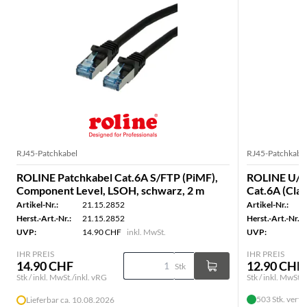
RJ45-Patchkabel
RJ45-Patchkabe
ROLINE Patchkabel Cat.6A S/FTP (PiMF),
ROLINE U/F
Component Level, LSOH, schwarz, 2 m
Cat.6A (Clas
Artikel-Nr.:
21.15.2852
Artikel-Nr.:
Herst.-Art.-Nr.:
21.15.2852
Herst.-Art.-Nr.:
UVP:
14.90 CHF
inkl. MwSt.
UVP:
IHR PREIS
IHR PREIS
14.90 CHF
12.90 CHF
Stk
Stk / inkl. MwSt./inkl. vRG
Stk / inkl. MwSt./
503 Stk. verf
Lieferbar ca. 10.08.2026