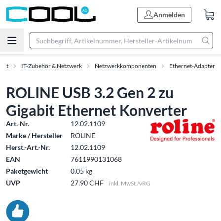
Anmelden
ent
IT-Zubehör & Netzwerk
Netzwerkkomponenten
Ethernet-Adapter
ROLINE USB 3.2 Gen 2 zu
Gigabit Ethernet Konverter
Art.-Nr.
12.02.1109
Marke / Hersteller
ROLINE
Herst.-Art.-Nr.
12.02.1109
EAN
7611990131068
Paketgewicht
0.05 kg
UVP
27.90 CHF
inkl. MwSt./vRG