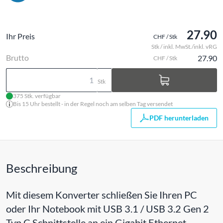
27.90
Ihr Preis
CHF / Stk
Stk / inkl. MwSt./inkl. vRG
Brutto
27.90
CHF / Stk
Stk
375 Stk. verfügbar
Bis 15 Uhr bestellt - in der Regel noch am selben Tag versendet
PDF herunterladen
Beschreibung
Mit diesem Konverter schließen Sie Ihren PC
oder Ihr Notebook mit USB 3.1 / USB 3.2 Gen 2
Typ C Schnittstelle an ein Gigabit Ethernet