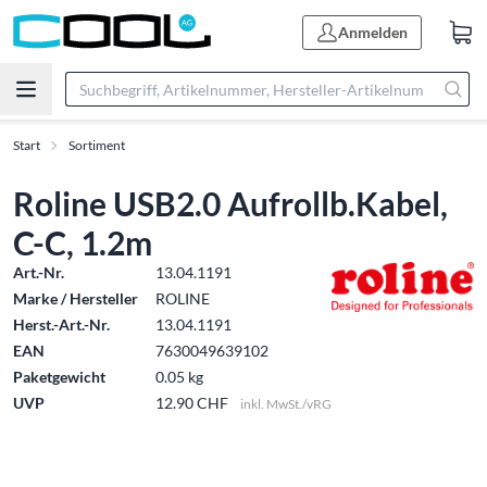
Anmelden
Start
Sortiment
Roline USB2.0 Aufrollb.Kabel,
C-C, 1.2m
Art.-Nr.
13.04.1191
Marke / Hersteller
ROLINE
Herst.-Art.-Nr.
13.04.1191
EAN
7630049639102
Paketgewicht
0.05 kg
UVP
12.90 CHF
inkl. MwSt./vRG