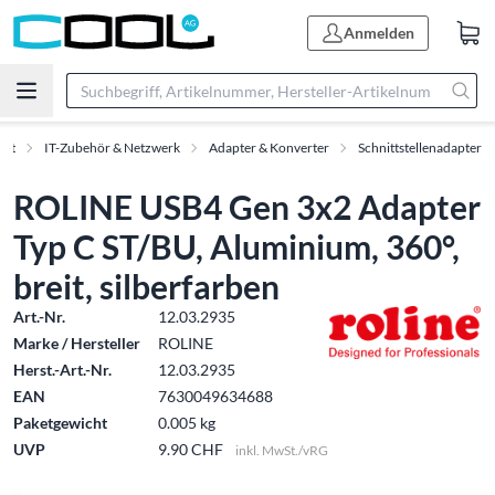
Anmelden
ent
IT-Zubehör & Netzwerk
Adapter & Konverter
Schnittstellenadapter
ROLINE USB4 Gen 3x2 Adapter
Typ C ST/BU, Aluminium, 360°,
breit, silberfarben
Art.-Nr.
12.03.2935
Marke / Hersteller
ROLINE
Herst.-Art.-Nr.
12.03.2935
EAN
7630049634688
Paketgewicht
0.005 kg
UVP
9.90 CHF
inkl. MwSt./vRG