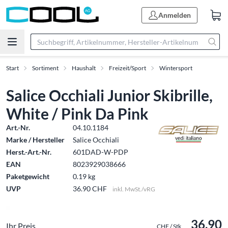
Anmelden
Start
Sortiment
Haushalt
Freizeit/Sport
Wintersport
Salice Occhiali Junior Skibrille,
White / Pink Da Pink
Art.-Nr.
04.10.1184
Marke / Hersteller
Salice Occhiali
Herst.-Art.-Nr.
601DAD-W-PDP
EAN
8023929038666
Paketgewicht
0.19 kg
UVP
36.90 CHF
inkl. MwSt./vRG
36.90
Ihr Preis
CHF / Stk