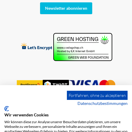
Newsletter abonnieren
Fortfahren, ohne zu akzeptieren
Datenschutzbestimmungen
Wir verwenden Cookies
Impressum
Versandkosten
AGB
Wir können diese zur Analyse unserer Besucherdaten platzieren, um unsere
Datenschutz
Webseite zu verbessern, personalisierte Inhalte anzuzeigen und Ihnen ein
großartiges Webseiten-Erlebnis zu bieten. Für weitere Informationen zu den von