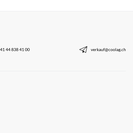
41 44 838 41 00
verkauf@coolag.ch