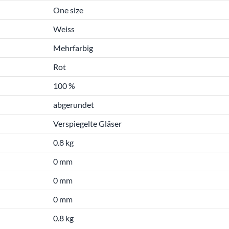
One size
Weiss
Mehrfarbig
Rot
100 %
abgerundet
Verspiegelte Gläser
0.8 kg
0 mm
0 mm
0 mm
0.8 kg