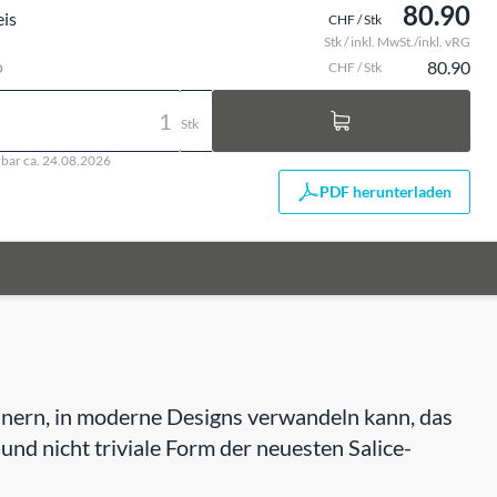
80.90
eis
CHF / Stk
Stk / inkl. MwSt./inkl. vRG
o
80.90
CHF / Stk
Stk
rbar ca. 24.08.2026
PDF herunterladen
rinnern, in moderne Designs verwandeln kann, das
e und nicht triviale Form der neuesten Salice-