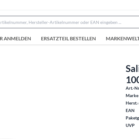
R ANMELDEN
ERSATZTEIL BESTELLEN
MARKENWEL
Sal
10
Art.-Nr
Marke 
Herst.-
EAN
Paketg
UVP