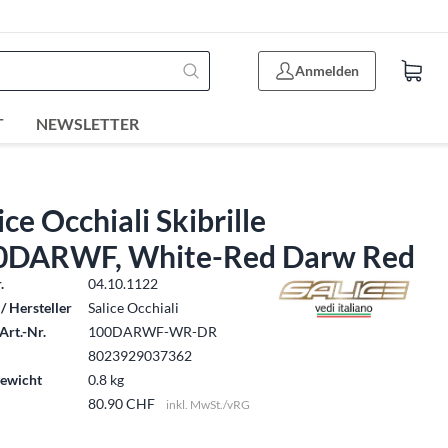
Anmelden
T
NEWSLETTER
ice Occhiali Skibrille
0DARWF, White-Red Darw Red
.
04.10.1122
/ Hersteller
Salice Occhiali
Art.-Nr.
100DARWF-WR-DR
8023929037362
ewicht
0.8 kg
80.90 CHF
inkl. MwSt./vRG