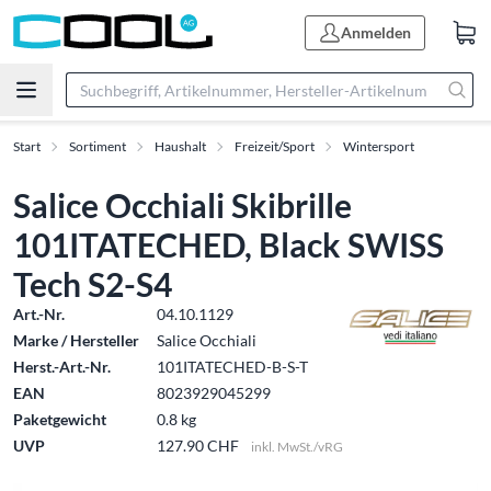
Anmelden
Start
Sortiment
Haushalt
Freizeit/Sport
Wintersport
Salice Occhiali Skibrille
101ITATECHED, Black SWISS
Tech S2-S4
Art.-Nr.
04.10.1129
Marke / Hersteller
Salice Occhiali
Herst.-Art.-Nr.
101ITATECHED-B-S-T
EAN
8023929045299
Paketgewicht
0.8 kg
UVP
127.90 CHF
inkl. MwSt./vRG