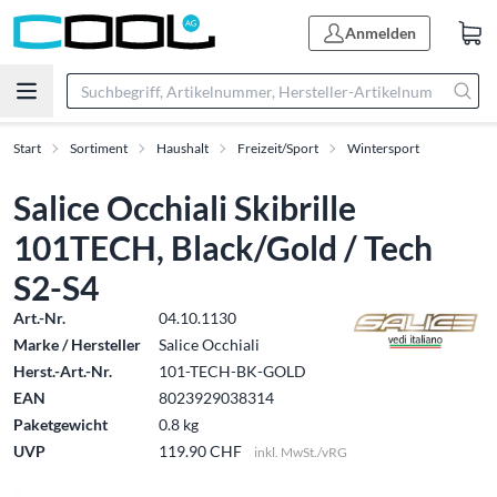
Anmelden
Start
Sortiment
Haushalt
Freizeit/Sport
Wintersport
Salice Occhiali Skibrille
101TECH, Black/Gold / Tech
S2-S4
Art.-Nr.
04.10.1130
Marke / Hersteller
Salice Occhiali
Herst.-Art.-Nr.
101-TECH-BK-GOLD
EAN
8023929038314
Paketgewicht
0.8 kg
UVP
119.90 CHF
inkl. MwSt./vRG