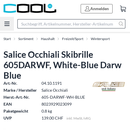
Anmelden
Start
Sortiment
Haushalt
Freizeit/Sport
Wintersport
Salice Occhiali Skibrille
605DARWF, White-Blue Darw
Blue
Art.-Nr.
04.10.1191
Marke / Hersteller
Salice Occhiali
Herst.-Art.-Nr.
605-DARWF-WH-BLUE
EAN
8023929023099
Paketgewicht
0.8 kg
UVP
139.00 CHF
inkl. MwSt./vRG