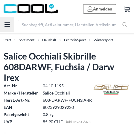
Anmelden
Start
Sortiment
Haushalt
Freizeit/Sport
Wintersport
Salice Occhiali Skibrille
608DARWF, Fuchsia / Darw
Irex
Art.-Nr.
04.10.1195
Marke / Hersteller
Salice Occhiali
Herst.-Art.-Nr.
608-DARWF-FUCHSIA-IR
EAN
8023929029220
Paketgewicht
0.8 kg
UVP
85.90 CHF
inkl. MwSt./vRG