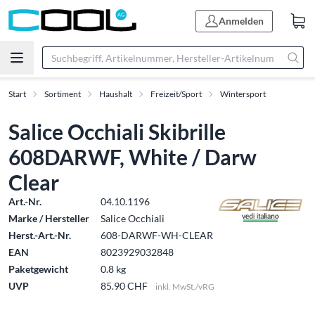
Anmelden
Start
Sortiment
Haushalt
Freizeit/Sport
Wintersport
Salice Occhiali Skibrille
608DARWF, White / Darw
Clear
Art.-Nr.
04.10.1196
Marke / Hersteller
Salice Occhiali
Herst.-Art.-Nr.
608-DARWF-WH-CLEAR
EAN
8023929032848
Paketgewicht
0.8 kg
UVP
85.90 CHF
inkl. MwSt./vRG