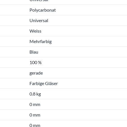
Polycarbonat
Universal
Weiss
Mehrfarbig
Blau
100 %
gerade
Farbige Gläser
0.8 kg
0 mm
0 mm
0 mm