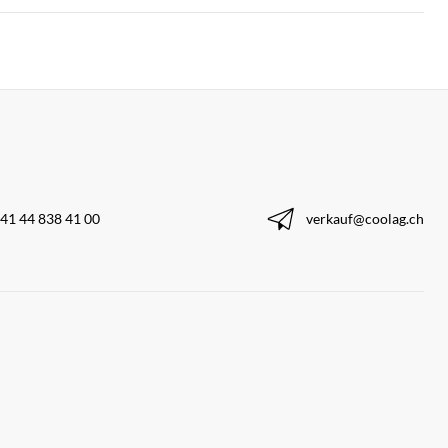
41 44 838 41 00
verkauf@coolag.ch