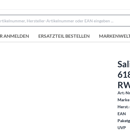
R ANMELDEN
ERSATZTEIL BESTELLEN
MARKENWEL
Sal
61
RW
Art.-Nr
Marke 
Herst.-
EAN
Paketg
UVP