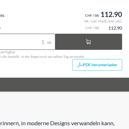
112.90
eis
CHF / Stk
Stk / inkl. MwSt./inkl. vRG
o
112.90
CHF / Stk
Stk
. verfügbar
5 Uhr bestellt - in der Regel noch am selben Tag versendet
PDF herunterladen
g erinnern, in moderne Designs verwandeln kann,