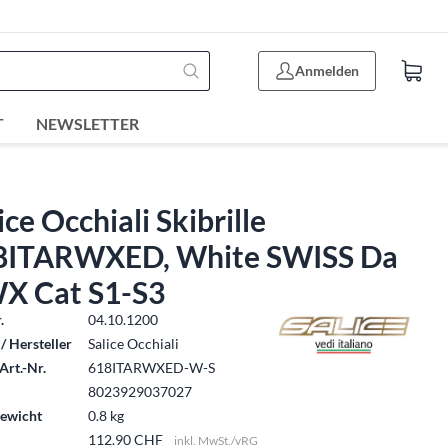
Anmelden
T
NEWSLETTER
ice Occhiali Skibrille
8ITARWXED, White SWISS Da
X Cat S1-S3
.
04.10.1200
/ Hersteller
Salice Occhiali
Art.-Nr.
618ITARWXED-W-S
8023929037027
ewicht
0.8 kg
112.90 CHF
inkl. MwSt./vRG