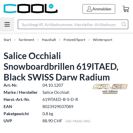
Anmelden
Start
Sortiment
Haushalt
Freizeit/Sport
Wintersport
Salice Occhiali
Snowboardbrillen 619ITAED,
Black SWISS Darw Radium
Art.-Nr.
04.10.1207
Marke / Hersteller
Salice Occhiali
Herst.-Art.-Nr.
619ITAED-B-S-D-R
EAN
8023929037089
Paketgewicht
0.8 kg
UVP
88.90 CHF
inkl. MwSt./vRG