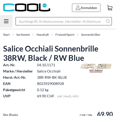
Anmelden
Start
Sortiment
Haushalt
Freizeit/Sport
Sonnenbrillen
Salice Occhiali Sonnenbrille
38RW, Black / RW Blue
Art.-Nr.
04.10.1171
Marke / Hersteller
Salice Occhiali
Herst.-Art.-Nr.
38R-RW-BK-BLUE
EAN
8023929008928
Paketgewicht
0.12 kg
UVP
69.90 CHF
inkl. MwSt./vRG
69.90
Ihr Preis
CHF / Stk