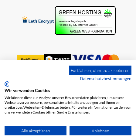
Fortfahren, ohne zu akzeptieren
Datenschutzbestimmungen
Wir verwenden Cookies
Impressum
Versandkosten
AGB
Wir können diese zur Analyse unserer Besucherdaten platzieren, um unsere
Datenschutz
Webseite zu verbessern, personalisierte Inhalte anzuzeigen und Ihnen ein
großartiges Webseiten-Erlebnis zu bieten. Für weitere Informationen zu den von
uns verwendeten Cookies öffnen Sie die Einstellungen.
Alle akzeptieren
Ablehnen