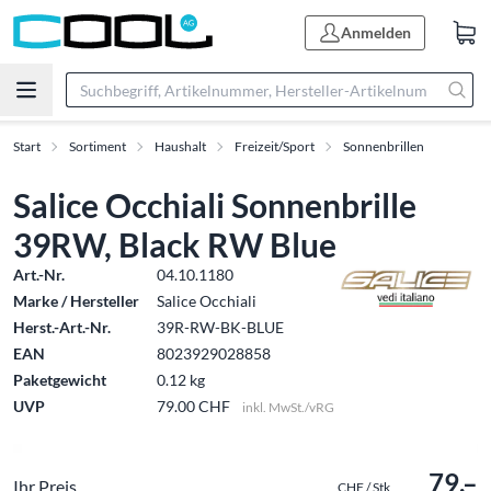
Anmelden
Start
Sortiment
Haushalt
Freizeit/Sport
Sonnenbrillen
Salice Occhiali Sonnenbrille
39RW, Black RW Blue
Art.-Nr.
04.10.1180
Marke / Hersteller
Salice Occhiali
Herst.-Art.-Nr.
39R-RW-BK-BLUE
EAN
8023929028858
Paketgewicht
0.12 kg
UVP
79.00 CHF
inkl. MwSt./vRG
79.–
Ihr Preis
CHF / Stk