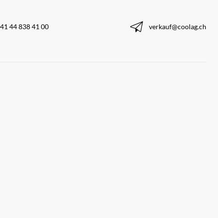
41 44 838 41 00
verkauf@coolag.ch