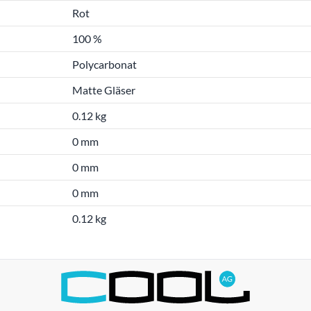
Rot
100 %
Polycarbonat
Matte Gläser
0.12 kg
0 mm
0 mm
0 mm
0.12 kg