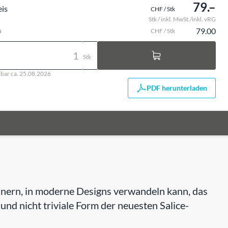
79.–
eis
CHF / Stk
Stk / inkl. MwSt./inkl. vRG
o
79.00
CHF / Stk
Stk
rbar ca. 25.08.2026
PDF herunterladen
rinnern, in moderne Designs verwandeln kann, das
e und nicht triviale Form der neuesten Salice-