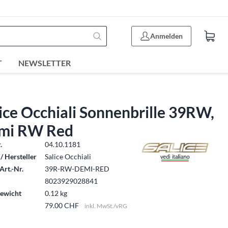
Anmelden
T
NEWSLETTER
ice Occhiali Sonnenbrille 39RW,
mi RW Red
.
04.10.1181
/ Hersteller
Salice Occhiali
Art.-Nr.
39R-RW-DEMI-RED
8023929028841
ewicht
0.12 kg
79.00 CHF
inkl. MwSt./vRG