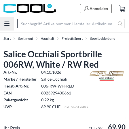
Anmelden
Start
Sortiment
Haushalt
Freizeit/Sport
Sportbekleidung
Salice Occhiali Sportbrille
006RW, White / RW Red
Art.-Nr.
04.10.1026
Marke / Hersteller
Salice Occhiali
Herst.-Art.-Nr.
006-RW-WH-RED
EAN
8023929400661
Paketgewicht
0.22 kg
UVP
69.90 CHF
inkl. MwSt./vRG
69.90
Ihr Preis
CHF / Stk