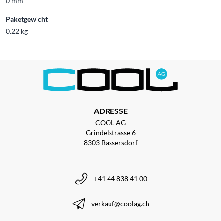
0 mm
Paketgewicht
0.22 kg
ADRESSE
COOL AG
Grindelstrasse 6
8303 Bassersdorf
+41 44 838 41 00
verkauf@coolag.ch