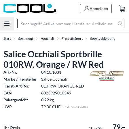
Anmelden
Start
Sortiment
Haushalt
Freizeit/Sport
Sportbekleidung
Salice Occhiali Sportbrille
010RW, Orange / RW Red
Art.-Nr.
04.10.1031
Marke / Hersteller
Salice Occhiali
Herst.-Art.-Nr.
010-RW-ORANGE-RED
EAN
8023929010549
Paketgewicht
0.22 kg
UVP
79.00 CHF
inkl. MwSt./vRG
79.–
Ihr Preis
CHF / Stk