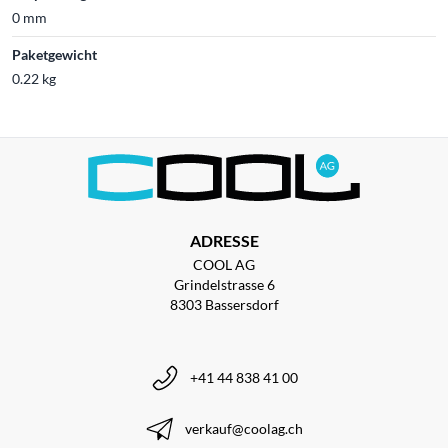
0 mm
Paketgewicht
0.22 kg
ADRESSE
COOL AG
Grindelstrasse 6
8303 Bassersdorf
+41 44 838 41 00
verkauf@coolag.ch