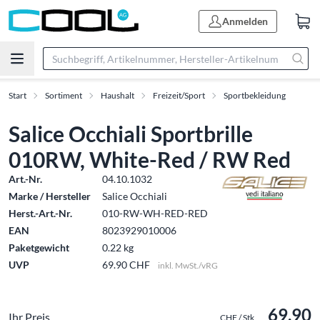
Anmelden
Start
Sortiment
Haushalt
Freizeit/Sport
Sportbekleidung
Salice Occhiali Sportbrille
010RW, White-Red / RW Red
Art.-Nr.
04.10.1032
Marke / Hersteller
Salice Occhiali
Herst.-Art.-Nr.
010-RW-WH-RED-RED
EAN
8023929010006
Paketgewicht
0.22 kg
UVP
69.90 CHF
inkl. MwSt./vRG
69.90
Ihr Preis
CHF / Stk