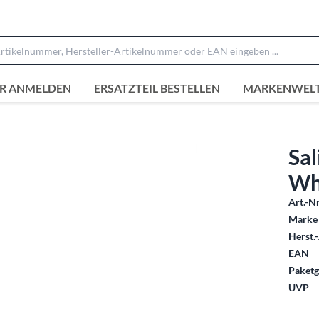
R ANMELDEN
ERSATZTEIL BESTELLEN
MARKENWEL
Sal
Wh
Art.-Nr
Marke 
Herst.-
EAN
Paketg
UVP