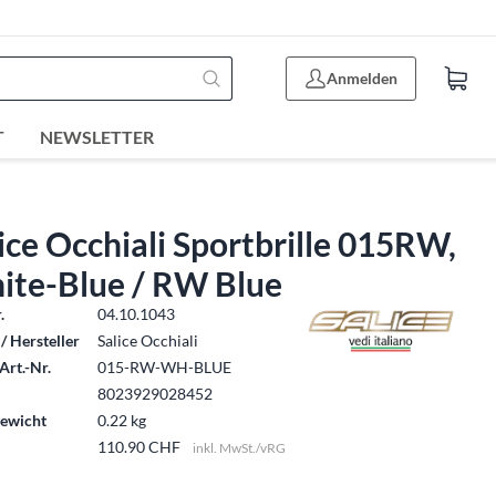
Anmelden
T
NEWSLETTER
ice Occhiali Sportbrille 015RW,
ite-Blue / RW Blue
.
04.10.1043
/ Hersteller
Salice Occhiali
Art.-Nr.
015-RW-WH-BLUE
8023929028452
ewicht
0.22 kg
110.90 CHF
inkl. MwSt./vRG