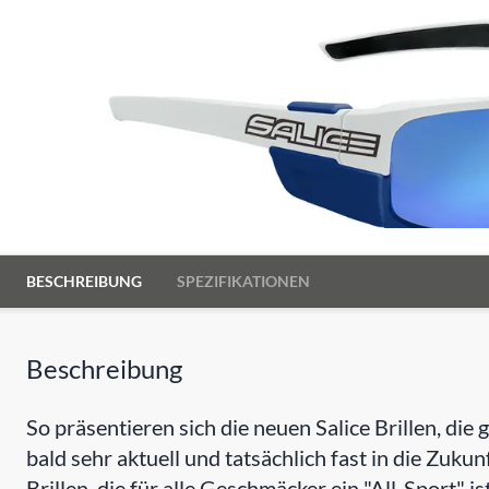
BESCHREIBUNG
SPEZIFIKATIONEN
Beschreibung
So präsentieren sich die neuen Salice Brillen, di
bald sehr aktuell und tatsächlich fast in die Zukunf
Brillen, die für alle Geschmäcker ein "All-Sport" ist