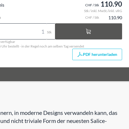
110.90
eis
CHF / Stk
Stk / inkl. MwSt./inkl. vRG
o
110.90
CHF / Stk
Stk
. verfügbar
5 Uhr bestellt - in der Regel noch am selben Tag versendet
PDF herunterladen
rinnern, in moderne Designs verwandeln kann, das
e und nicht triviale Form der neuesten Salice-