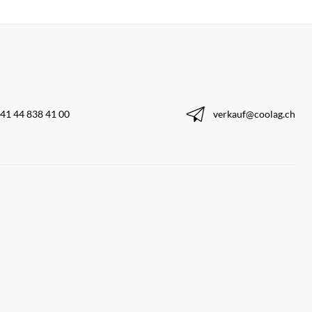
41 44 838 41 00
verkauf@coolag.ch