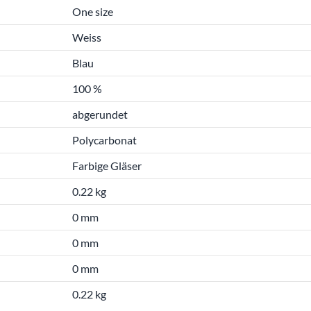
One size
Weiss
Blau
100 %
abgerundet
Polycarbonat
Farbige Gläser
0.22 kg
0 mm
0 mm
0 mm
0.22 kg