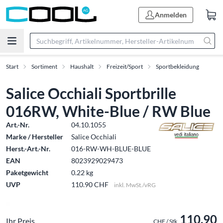
Anmelden
Start
Sortiment
Haushalt
Freizeit/Sport
Sportbekleidung
Salice Occhiali Sportbrille
016RW, White-Blue / RW Blue
Art.-Nr.
04.10.1055
Marke / Hersteller
Salice Occhiali
Herst.-Art.-Nr.
016-RW-WH-BLUE-BLUE
EAN
8023929029473
Paketgewicht
0.22 kg
UVP
110.90 CHF
inkl. MwSt./vRG
110.90
Ihr Preis
CHF / Stk