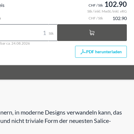
102.90
eis
CHF / Stk
Stk / inkl. MwSt./inkl. vRG
o
102.90
CHF / Stk
Stk
rbar ca. 24.08.2026
PDF herunterladen
rinnern, in moderne Designs verwandeln kann, das
e und nicht triviale Form der neuesten Salice-