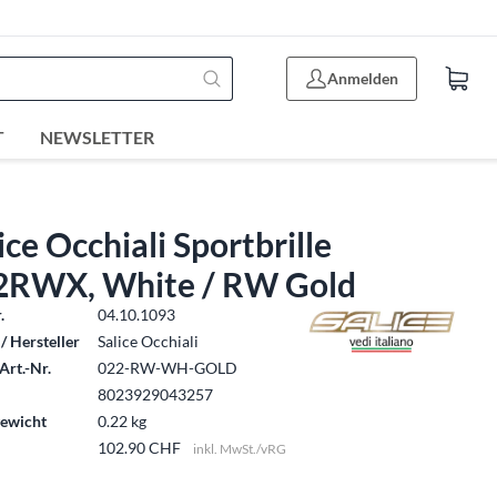
Anmelden
T
NEWSLETTER
ice Occhiali Sportbrille
2RWX, White / RW Gold
.
04.10.1093
/ Hersteller
Salice Occhiali
Art.-Nr.
022-RW-WH-GOLD
8023929043257
ewicht
0.22 kg
102.90 CHF
inkl. MwSt./vRG