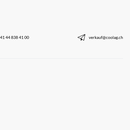
41 44 838 41 00
verkauf@coolag.ch