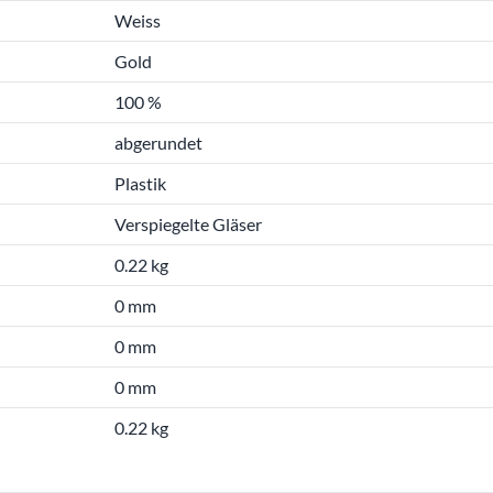
Weiss
Gold
100 %
abgerundet
Plastik
Verspiegelte Gläser
0.22 kg
0 mm
0 mm
0 mm
0.22 kg