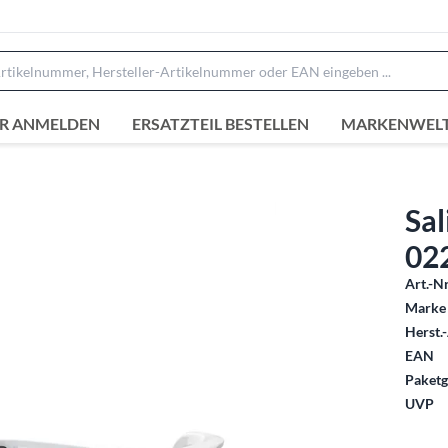
R ANMELDEN
ERSATZTEIL BESTELLEN
MARKENWEL
Sal
02
Art.-Nr
Marke 
Herst.-
EAN
Paketg
UVP