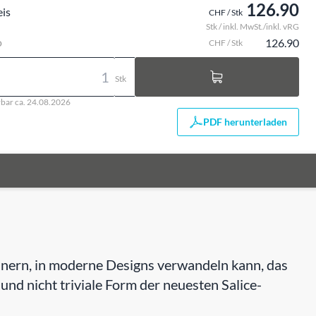
126.90
eis
CHF / Stk
Stk / inkl. MwSt./inkl. vRG
o
126.90
CHF / Stk
Stk
rbar ca. 24.08.2026
PDF herunterladen
rinnern, in moderne Designs verwandeln kann, das
e und nicht triviale Form der neuesten Salice-