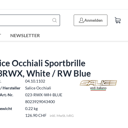
Anmelden
T
NEWSLETTER
ice Occhiali Sportbrille
3RWX, White / RW Blue
.
04.10.1102
/ Hersteller
Salice Occhiali
Art.-Nr.
023-RWX-WH-BLUE
8023929043400
ewicht
0.22 kg
126.90 CHF
inkl. MwSt./vRG