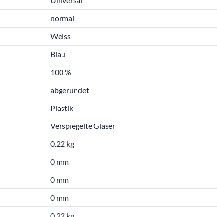
Universal
normal
Weiss
Blau
100 %
abgerundet
Plastik
Verspiegelte Gläser
0.22 kg
0 mm
0 mm
0 mm
0.22 kg