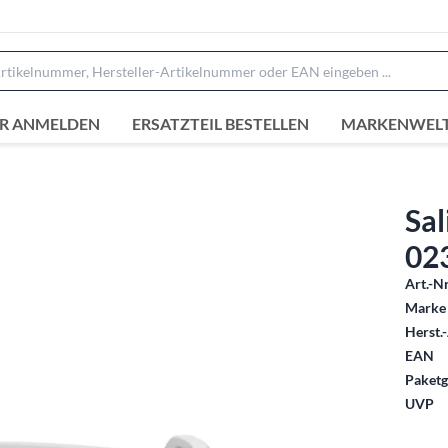
R ANMELDEN
ERSATZTEIL BESTELLEN
MARKENWEL
Sal
02
Art.-Nr
Marke 
Herst.-
EAN
Paketg
UVP