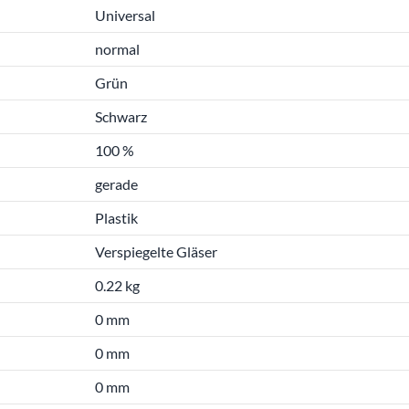
Universal
normal
Grün
Schwarz
100 %
gerade
Plastik
Verspiegelte Gläser
0.22 kg
0 mm
0 mm
0 mm