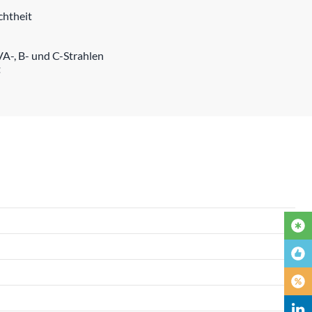
chtheit
A-, B- und C-Strahlen
t