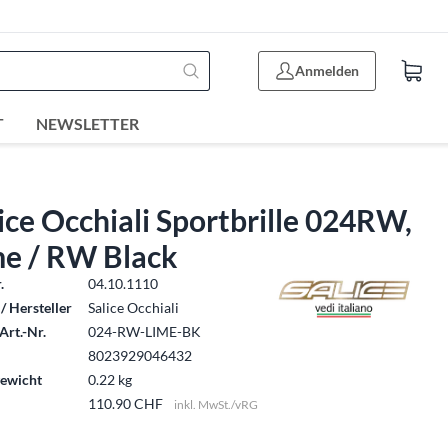
Anmelden
T
NEWSLETTER
ice Occhiali Sportbrille 024RW,
me / RW Black
.
04.10.1110
/ Hersteller
Salice Occhiali
Art.-Nr.
024-RW-LIME-BK
8023929046432
ewicht
0.22 kg
110.90 CHF
inkl. MwSt./vRG