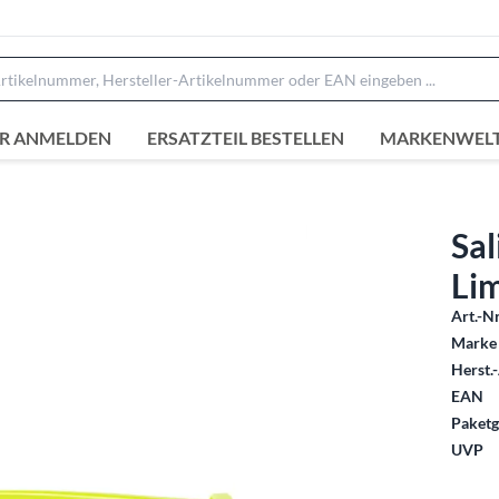
R ANMELDEN
ERSATZTEIL BESTELLEN
MARKENWEL
Sal
Li
Art.-Nr
Marke 
Herst.-
EAN
Paketg
UVP