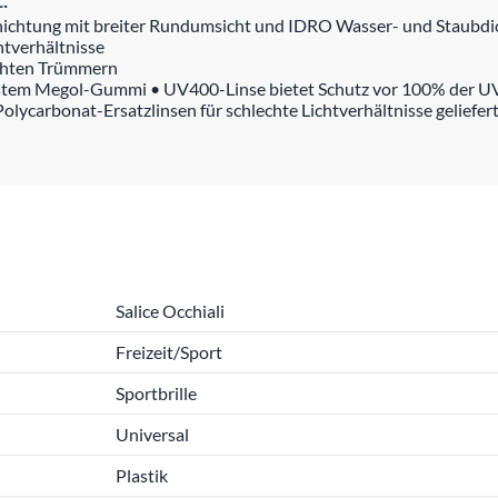
hichtung mit breiter Rundumsicht und IDRO Wasser- und Staubdi
htverhältnisse
schten Trümmern
estem Megol-Gummi • UV400-Linse bietet Schutz vor 100% der UV
ycarbonat-Ersatzlinsen für schlechte Lichtverhältnisse geliefer
Salice Occhiali
Freizeit/Sport
Sportbrille
Universal
Plastik