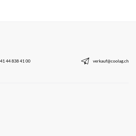
41 44 838 41 00
verkauf@coolag.ch