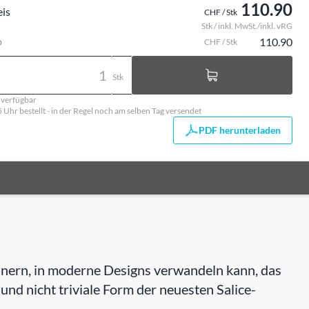
110.90
eis
CHF / Stk
Stk / inkl. MwSt./inkl. vRG
o
110.90
CHF / Stk
Stk
. verfügbar
5 Uhr bestellt - in der Regel noch am selben Tag versendet
PDF herunterladen
rinnern, in moderne Designs verwandeln kann, das
e und nicht triviale Form der neuesten Salice-