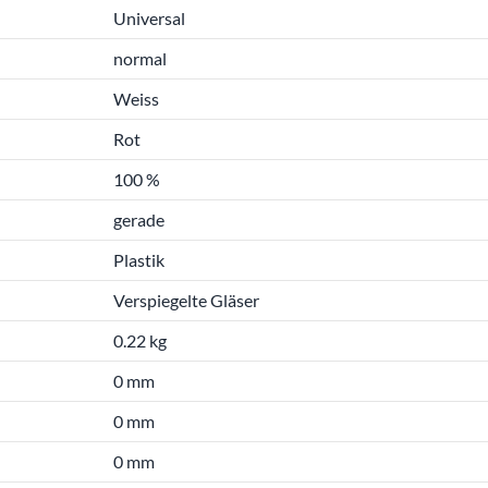
Universal
normal
Weiss
Rot
100 %
gerade
Plastik
Verspiegelte Gläser
0.22 kg
0 mm
0 mm
0 mm