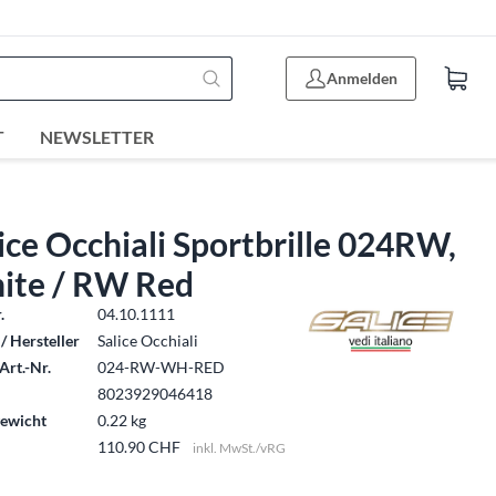
Anmelden
T
NEWSLETTER
ice Occhiali Sportbrille 024RW,
ite / RW Red
.
04.10.1111
/ Hersteller
Salice Occhiali
Art.-Nr.
024-RW-WH-RED
8023929046418
ewicht
0.22 kg
110.90 CHF
inkl. MwSt./vRG