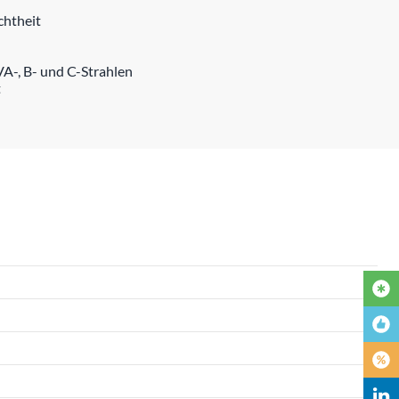
chtheit
A-, B- und C-Strahlen
t