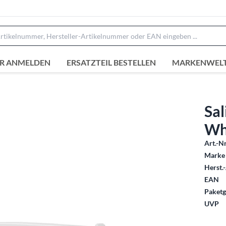
R ANMELDEN
ERSATZTEIL BESTELLEN
MARKENWEL
Sal
Wh
Art.-Nr
Marke 
Herst.-
EAN
Paketg
UVP