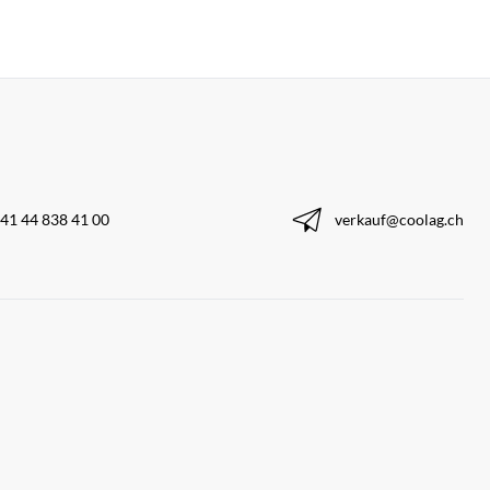
41 44 838 41 00
verkauf@coolag.ch