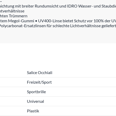
hichtung mit breiter Rundumsicht und IDRO Wasser- und Staubdi
htverhältnisse
schten Trümmern
estem Megol-Gummi • UV400-Linse bietet Schutz vor 100% der UV
ycarbonat-Ersatzlinsen für schlechte Lichtverhältnisse geliefer
Salice Occhiali
Freizeit/Sport
Sportbrille
Universal
Plastik