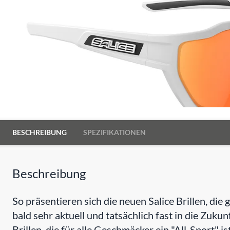
BESCHREIBUNG
SPEZIFIKATIONEN
Beschreibung
So präsentieren sich die neuen Salice Brillen, di
bald sehr aktuell und tatsächlich fast in die Zukunf
Brillen, die für alle Geschmäcker ein "All-Sport" ist