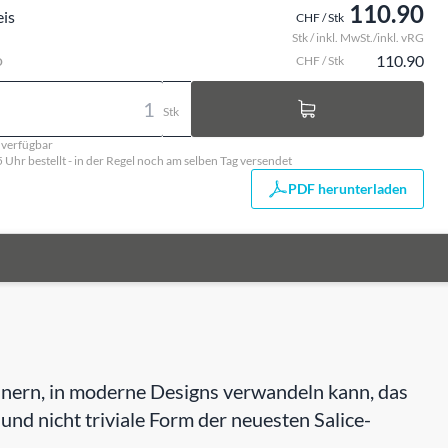
110.90
eis
CHF / Stk
Stk / inkl. MwSt./inkl. vRG
o
110.90
CHF / Stk
Stk
. verfügbar
5 Uhr bestellt - in der Regel noch am selben Tag versendet
PDF herunterladen
rinnern, in moderne Designs verwandeln kann, das
e und nicht triviale Form der neuesten Salice-