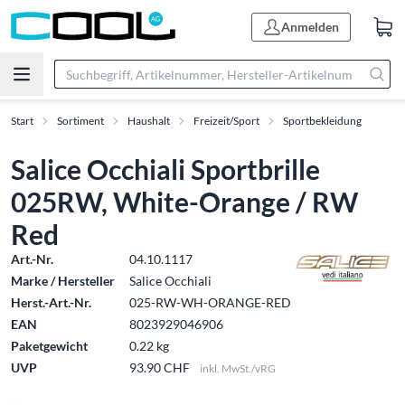
Anmelden
Start
Sortiment
Haushalt
Freizeit/Sport
Sportbekleidung
Salice Occhiali Sportbrille
025RW, White-Orange / RW
Red
Art.-Nr.
04.10.1117
Marke / Hersteller
Salice Occhiali
Herst.-Art.-Nr.
025-RW-WH-ORANGE-RED
EAN
8023929046906
Paketgewicht
0.22 kg
UVP
93.90 CHF
inkl. MwSt./vRG