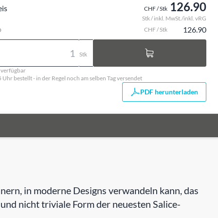
126.90
eis
CHF / Stk
Stk / inkl. MwSt./inkl. vRG
o
126.90
CHF / Stk
Stk
. verfügbar
5 Uhr bestellt - in der Regel noch am selben Tag versendet
PDF herunterladen
rinnern, in moderne Designs verwandeln kann, das
e und nicht triviale Form der neuesten Salice-