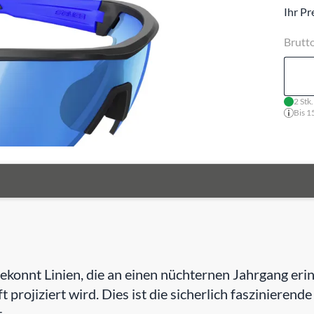
Ihr Pr
Brutt
2 Stk
Bis 1
e gekonnt Linien, die an einen nüchternen Jahrgang e
t projiziert wird. Dies ist die sicherlich faszinierend
.