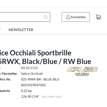
Anmelden
T
NEWSLETTER
ice Occhiali Sportbrille
5RWX, Black/Blue / RW Blue
.
04.10.1112
/ Hersteller
Salice Occhiali
Art.-Nr.
025-RWX-BK--BLUE-BLU
8023929047002
ewicht
0.22 kg
126.90 CHF
inkl. MwSt./vRG