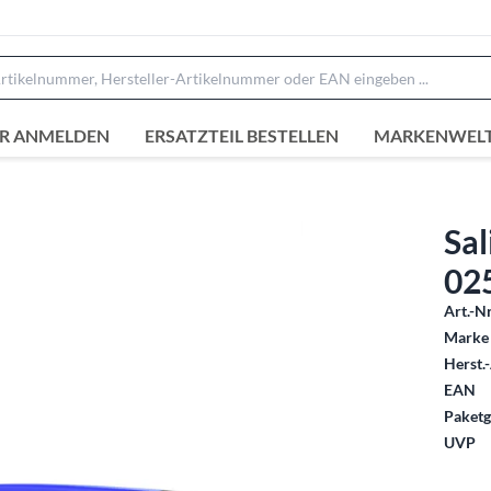
R ANMELDEN
ERSATZTEIL BESTELLEN
MARKENWEL
Sal
02
Art.-Nr
Marke 
Herst.-
EAN
Paketg
UVP