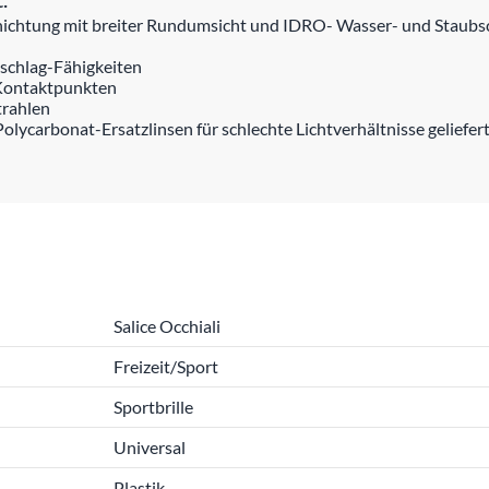
hichtung mit breiter Rundumsicht und IDRO- Wasser- und Staubs
eschlag-Fähigkeiten
•Kontaktpunkten
trahlen
ycarbonat-Ersatzlinsen für schlechte Lichtverhältnisse geliefer
Salice Occhiali
Freizeit/Sport
Sportbrille
Universal
Plastik