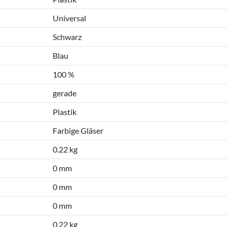
Universal
Schwarz
Blau
100 %
gerade
Plastik
Farbige Gläser
0.22 kg
0 mm
0 mm
0 mm
0.22 kg