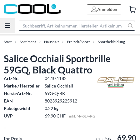
Anmelden
Start
Sortiment
Haushalt
Freizeit/Sport
Sportbekleidung
Salice Occhiali Sportbrille
59GQ, Black Quattro
Art.-Nr.
04.10.1182
Marke / Hersteller
Salice Occhiali
Herst.-Art.-Nr.
59G-Q-BK
EAN
8023929225912
Paketgewicht
0.22 kg
UVP
69.90 CHF
inkl. MwSt./vRG
69.90
Ihr Preis
CHF / Stk