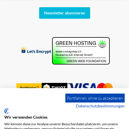
Newsletter abonnieren
Fortfahren, ohne zu akzeptieren
Datenschutzbestimmungen
Wir verwenden Cookies
Impressum
Versandkosten
AGB
Wir können diese zur Analyse unserer Besucherdaten platzieren, um unsere
Datenschutz
Webseite zu verbessern, personalisierte Inhalte anzuzeigen und Ihnen ein