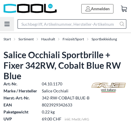
Anmelden
Start
Sortiment
Haushalt
Freizeit/Sport
Sportbekleidung
Salice Occhiali Sportbrille +
Fixer 342RW, Cobalt Blue RW
Blue
Art.-Nr.
04.10.1170
Marke / Hersteller
Salice Occhiali
Herst.-Art.-Nr.
342-RW-COBALT-BLUE-B
EAN
8023929342633
Paketgewicht
0.22 kg
UVP
69.00 CHF
inkl. MwSt./vRG