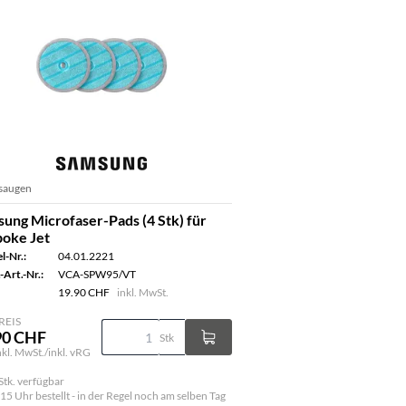
saugen
ung Microfaser-Pads (4 Stk) für
oke Jet
l-Nr.:
04.01.2221
-Art.-Nr.:
VCA-SPW95/VT
19.90 CHF
inkl. MwSt.
REIS
90 CHF
Stk
inkl. MwSt./inkl. vRG
Stk. verfügbar
 15 Uhr bestellt - in der Regel noch am selben Tag