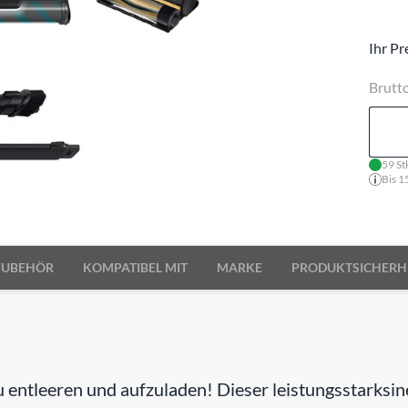
Ihr Pr
Brutt
59 St
Bis 1
ZUBEHÖR
KOMPATIBEL MIT
MARKE
PRODUKTSICHERH
u entleeren und aufzuladen! Dieser leistungsstarksin