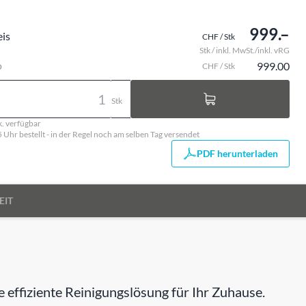
999.–
eis
CHF / Stk
Stk / inkl. MwSt./inkl. vRG
o
999.00
CHF / Stk
Stk
k. verfügbar
5 Uhr bestellt - in der Regel noch am selben Tag versendet
PDF herunterladen
EIT
e effiziente Reinigungslösung für Ihr Zuhause.