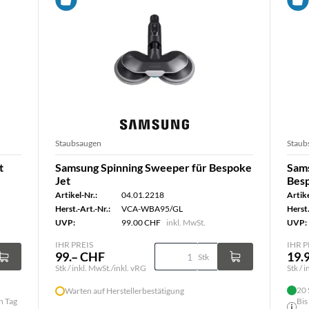
Staubsaugen
Staub
t
Samsung Spinning Sweeper für Bespoke
Sams
Jet
Besp
Artikel-Nr.:
04.01.2218
Artike
Herst.-Art.-Nr.:
VCA-WBA95/GL
Herst.
UVP:
99.00 CHF
inkl. MwSt.
UVP:
IHR PREIS
IHR P
99.– CHF
19.
Stk
Stk / inkl. MwSt./inkl. vRG
Stk / 
20 
Warten auf Herstellerbestätigung
n Tag
Bis