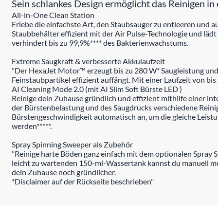
Sein schlankes Design ermöglicht das Reinigen i
All-in-One Clean Station
Erlebe die einfachste Art, den Staubsauger zu entleeren und 
Staubbehälter effizient mit der Air Pulse-Technologie und lädt
verhindert bis zu 99,9%**** des Bakterienwachstums.
Extreme Saugkraft & verbesserte Akkulaufzeit
"Der HexaJet Motor™ erzeugt bis zu 280 W* Saugleistung und
Feinstaubpartikel effizient auffängt. Mit einer Laufzeit von b
AI Cleaning Mode 2.0 (mit AI Slim Soft Bürste LED )
Reinige dein Zuhause gründlich und effizient mithilfe einer i
der Bürstenbelastung und des Saugdrucks verschiedene Reinig
Bürstengeschwindigkeit automatisch an, um die gleiche Leis
werden*****.
Spray Spinning Sweeper als Zubehör
"Reinige harte Böden ganz einfach mit dem optionalen Spray 
leicht zu wartenden 150-ml-Wassertank kannst du manuell me
dein Zuhause noch gründlicher.
*Disclaimer auf der Rückseite beschrieben"