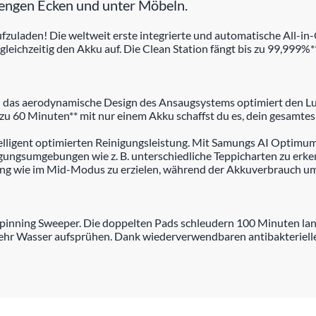
n engen Ecken und unter Möbeln.
aufzuladen! Die weltweit erste integrierte und automatische All-
 gleichzeitig den Akku auf. Die Clean Station fängt bis zu 99,999%
 das aerodynamische Design des Ansaugsystems optimiert den Luf
is zu 60 Minuten** mit nur einem Akku schaffst du es, dein gesamte
ntelligent optimierten Reinigungsleistung. Mit Samungs AI Optimu
ungsumgebungen wie z. B. unterschiedliche Teppicharten zu erken
tung wie im Mid-Modus zu erzielen, während der Akkuverbrauch u
Spinning Sweeper. Die doppelten Pads schleudern 100 Minuten lan
hr Wasser aufsprühen. Dank wiederverwendbaren antibakterielle