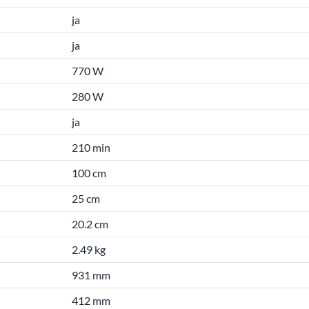
ja
ja
770 W
280 W
ja
210 min
100 cm
25 cm
20.2 cm
2.49 kg
931 mm
412 mm