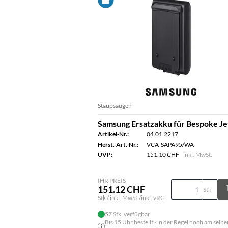
Staubsaugen
Samsung Ersatzakku für Bespoke Je
Artikel-Nr.:
04.01.2217
Herst.-Art.-Nr.:
VCA-SAPA95/WA
UVP:
151.10 CHF
inkl. MwSt.
IHR PREIS
151.12 CHF
Stk
Stk / inkl. MwSt./inkl. vRG
57 Stk. verfügbar
Bis 15 Uhr bestellt - in der Regel noch am selbe