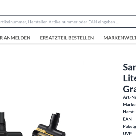
R ANMELDEN
ERSATZTEIL BESTELLEN
MARKENWEL
Sa
Lit
Gr
Art.-Nr
Marke 
Herst.-
EAN
Paketg
UVP