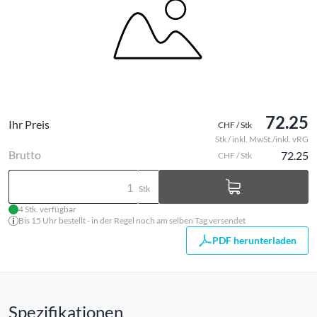
72.25
Ihr Preis
CHF / Stk
Stk / inkl. MwSt./inkl. vRG
Brutto
72.25
CHF / Stk
Stk
4 Stk. verfügbar
Bis 15 Uhr bestellt - in der Regel noch am selben Tag versendet
PDF herunterladen
Spezifikationen