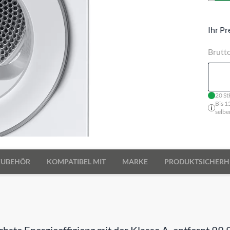
Ihr Pr
Brutt
20 St
Bis 1
selbe
ZUBEHÖR
KOMPATIBEL MIT
MARKE
PRODUKTSICHERH