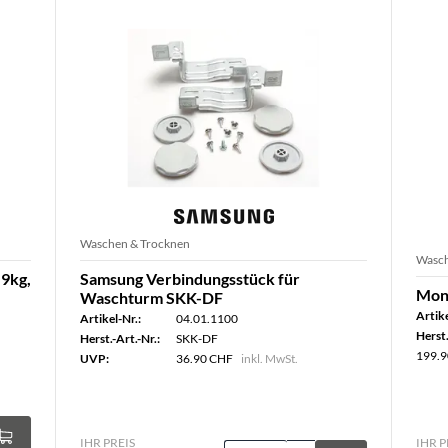
Waschen & Trocknen
Wasch
9kg,
Samsung Verbindungsstück für
Mont
Waschturm SKK-DF
Artike
Artikel-Nr.:
04.01.1100
Herst.
Herst.-Art.-Nr.:
SKK-DF
199.9
UVP:
36.90 CHF
inkl. MwSt.
IHR PREIS
IHR P