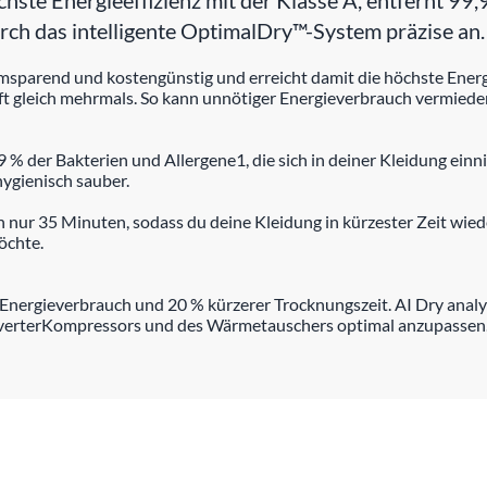
e Energieeffizienz mit der Klasse A, entfernt 99,
ch das intelligente OptimalDry™-System präzise an.
arend und kostengünstig und erreicht damit die höchste Energie
Luft gleich mehrmals. So kann unnötiger Energieverbrauch vermied
% der Bakterien und Allergene1, die sich in deiner Kleidung ein
hygienisch sauber.
 nur 35 Minuten, sodass du deine Kleidung in kürzester Zeit wiede
öchte.
 Energieverbrauch und 20 % kürzerer Trocknungszeit. AI Dry analy
InverterKompressors und des Wärmetauschers optimal anzupasse