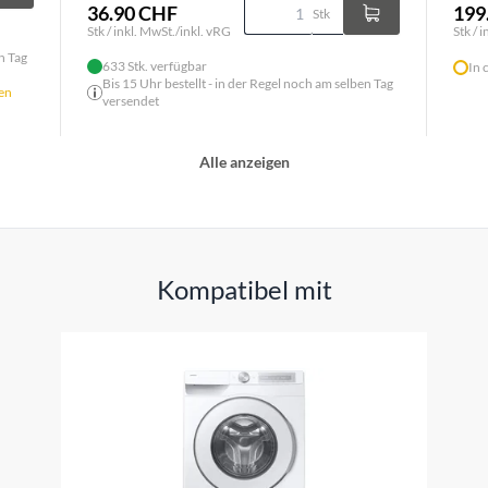
36.90 CHF
199
Stk
Stk / inkl. MwSt./inkl. vRG
Stk / 
n Tag
633 Stk. verfügbar
In 
Bis 15 Uhr bestellt - in der Regel noch am selben Tag
ten
versendet
Alle anzeigen
Kompatibel mit