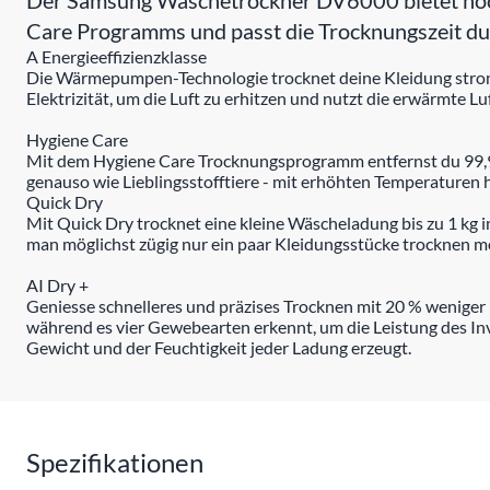
Der Samsung Wäschetrockner DV6000 bietet höchst
Care Programms und passt die Trocknungszeit dur
A Energieeffizienzklasse
Die Wärmepumpen-Technologie trocknet deine Kleidung stromsp
Elektrizität, um die Luft zu erhitzen und nutzt die erwärmte 
Hygiene Care
Mit dem Hygiene Care Trocknungsprogramm entfernst du 99,9 
genauso wie Lieblingsstofftiere - mit erhöhten Temperaturen 
Quick Dry
Mit Quick Dry trocknet eine kleine Wäscheladung bis zu 1 kg in
man möglichst zügig nur ein paar Kleidungsstücke trocknen m
AI Dry +
Geniesse schnelleres und präzises Trocknen mit 20 % weniger
während es vier Gewebearten erkennt, um die Leistung des 
Gewicht und der Feuchtigkeit jeder Ladung erzeugt.
Spezifikationen