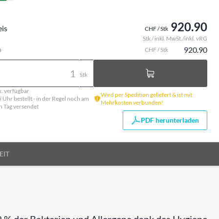
920.90
eis
CHF / Stk
Stk / inkl. MwSt./inkl. vRG
o
920.90
CHF / Stk
Stk
k. verfügbar
Wird per Spedition geliefert & ist mit
5 Uhr bestellt - in der Regel noch am
Mehrkosten verbunden!
n Tag versendet
PDF herunterladen
EIT