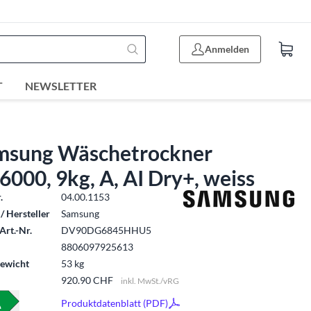
Anmelden
T
NEWSLETTER
msung Wäschetrockner
000, 9kg, A, AI Dry+, weiss
.
04.00.1153
/ Hersteller
Samsung
Art.-Nr.
DV90DG6845HHU5
8806097925613
ewicht
53 kg
920.90 CHF
inkl. MwSt./vRG
Produktdatenblatt (PDF)