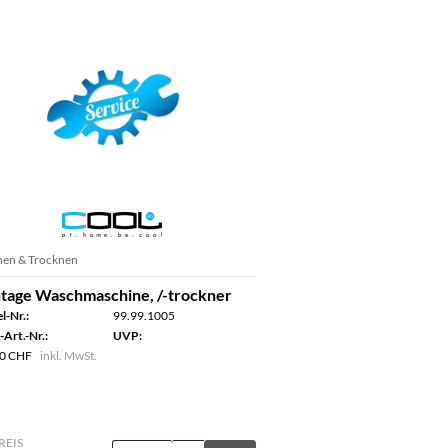
en & Trocknen
age Waschmaschine, /-trockner
l-Nr.:
99.99.1005
-Art.-Nr.:
UVP:
0 CHF
inkl. MwSt.
REIS