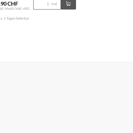
.90 CHF
mal
inkl. MwSt./inkl. vRG
ca. 1 Tagen lieferbar