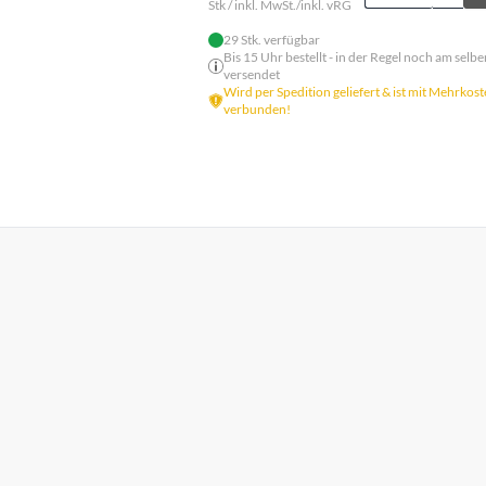
Stk / inkl. MwSt./inkl. vRG
29 Stk. verfügbar
Bis 15 Uhr bestellt - in der Regel noch am selbe
versendet
Wird per Spedition geliefert & ist mit Mehrkos
verbunden!