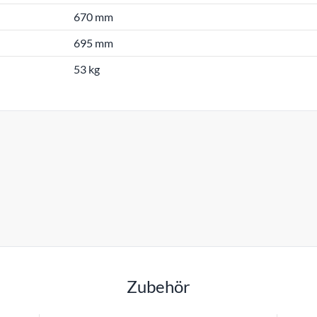
670 mm
695 mm
53 kg
Zubehör