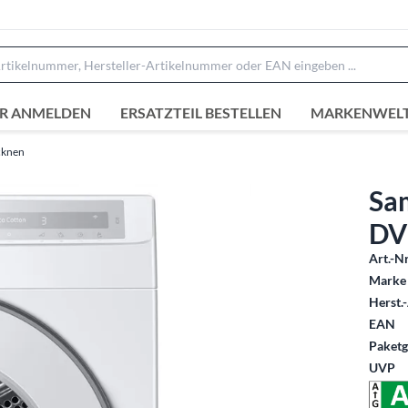
R ANMELDEN
ERSATZTEIL BESTELLEN
MARKENWEL
cknen
Sa
DV6
Art.-Nr
Marke 
Herst.-
EAN
Paketg
UVP