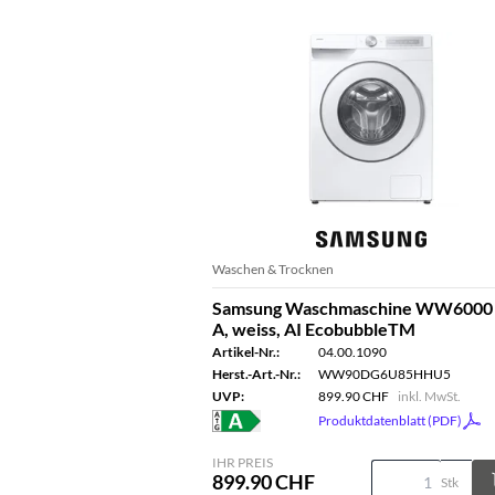
Waschen & Trocknen
Samsung Waschmaschine WW6000 
A, weiss, AI EcobubbleTM
Artikel-Nr.:
04.00.1090
Herst.-Art.-Nr.:
WW90DG6U85HHU5
UVP:
899.90 CHF
inkl. MwSt.
Produktdatenblatt (PDF)
IHR PREIS
899.90 CHF
Stk