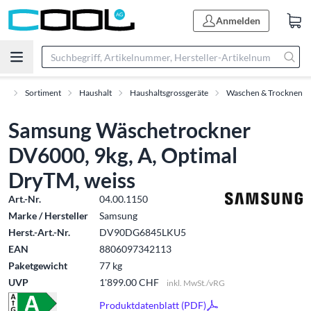
Anmelden
rt
Sortiment
Haushalt
Haushaltsgrossgeräte
Waschen & Trocknen
Samsung Wäschetrockner
DV6000, 9kg, A, Optimal
DryTM, weiss
Art.-Nr.
04.00.1150
Marke / Hersteller
Samsung
Herst.-Art.-Nr.
DV90DG6845LKU5
EAN
8806097342113
Paketgewicht
77 kg
UVP
1'899.00 CHF
inkl. MwSt./vRG
Produktdatenblatt (PDF)