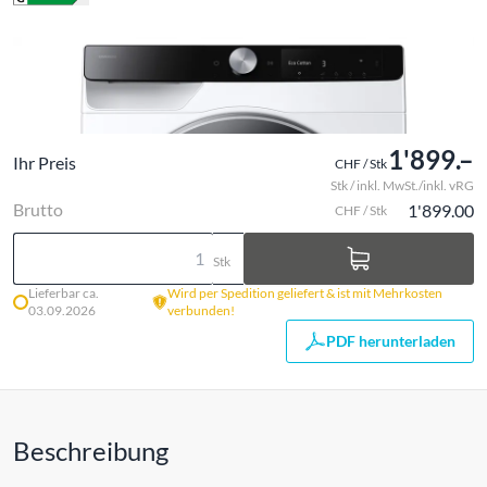
1'899.–
Ihr Preis
CHF / Stk
Stk / inkl. MwSt./inkl. vRG
Brutto
1'899.00
CHF / Stk
Stk
Lieferbar ca.
Wird per Spedition geliefert & ist mit Mehrkosten
03.09.2026
verbunden!
PDF herunterladen
Beschreibung