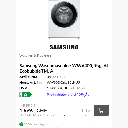
Waschen & Trocknen
Samsung Waschmaschine WW6400, 9kg, AI
EcobubbleTM, A
Artikel-Nr.:
04.00.1083
Herst.-Art.-Nr.:
WW90DG6U85LKU5
UVP:
1'699.00 CHF
inkl. MwSt.
Produktdatenblatt (PDF)
IHR PREIS
1'699.– CHF
Stk
Stk / inkl. MwSt./inkl. vRG
44 Stk. verfügbar