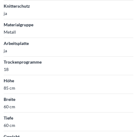
Knitterschutz
ja
Materialgruppe
Metall
Arbeitsplatte
ja
Trockenprogramme
18
Höhe
85 cm
Breite
60 cm
Tiefe
60 cm
Gewicht