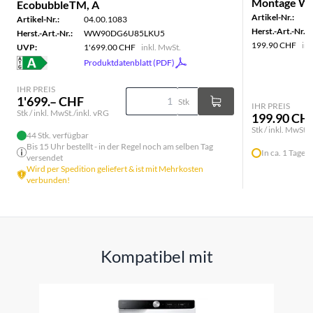
Montage Was
EcobubbleTM, A
Artikel-Nr.:
Artikel-Nr.:
04.00.1083
Herst.-Art.-Nr.:
Herst.-Art.-Nr.:
WW90DG6U85LKU5
199.90 CHF
ink
UVP:
1'699.00 CHF
inkl. MwSt.
Produktdatenblatt (PDF)
IHR PREIS
1'699.– CHF
Stk
IHR PREIS
Stk / inkl. MwSt./inkl. vRG
199.90 CH
Stk / inkl. MwSt./
44 Stk. verfügbar
Bis 15 Uhr bestellt - in der Regel noch am selben Tag
In ca. 1 Tagen 
versendet
Wird per Spedition geliefert & ist mit Mehrkosten
verbunden!
Kompatibel mit