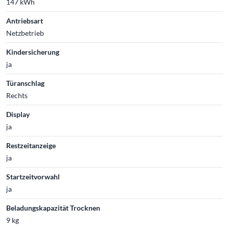
147 kWh
Antriebsart
Netzbetrieb
Kindersicherung
ja
Türanschlag
Rechts
Display
ja
Restzeitanzeige
ja
Startzeitvorwahl
ja
Beladungskapazität Trocknen
9 kg