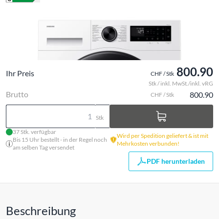
800.90
Ihr Preis
CHF / Stk
Stk / inkl. MwSt./inkl. vRG
Brutto
800.90
CHF / Stk
Stk
37 Stk. verfügbar
Wird per Spedition geliefert & ist mit
Bis 15 Uhr bestellt - in der Regel noch
Mehrkosten verbunden!
am selben Tag versendet
PDF herunterladen
Beschreibung