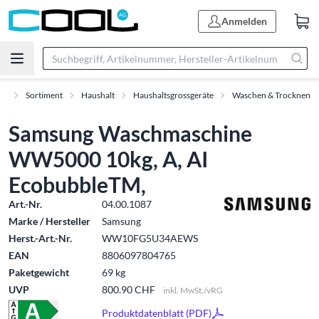
Anmelden
rt
Sortiment
Haushalt
Haushaltsgrossgeräte
Waschen & Trocknen
Samsung Waschmaschine
WW5000 10kg, A, AI
EcobubbleTM,
Art.-Nr.
04.00.1087
Marke / Hersteller
Samsung
Herst.-Art.-Nr.
WW10FG5U34AEWS
EAN
8806097804765
Paketgewicht
69 kg
UVP
800.90 CHF
inkl. MwSt./vRG
Produktdatenblatt (PDF)