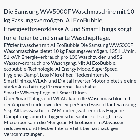
Die Samsung WW5000F Waschmaschine mit 10
kg Fassungsvermögen, AI EcoBubble,
Energieeffizienzklasse A und SmartThings sorgt
für effiziente und smarte Wäschepflege.
Effizient waschen mit AI EcoBubble Die Samsung WW5000F
Waschmaschine bietet 10 kg Fassungsvermögen, 1351 U/min,
51 kWh Energieverbrauch pro 100 Waschzyklen und 52 l
Wasserverbrauch pro Waschgang. Mit AI EcoBubble,
ecobubble-Technologie, AI Energy Mode, SuperSpeed,
Hygiene-Dampf, Less Microfiber, FleckenIntensiv,
SmartThings, WLAN und Digital Inverter Motor bietet sie eine
starke Ausstattung für moderne Haushalte.
Smarte Wäschepflege mit SmartThings
Über SmartThings und WLAN kann die Waschmaschine mit
der App verbunden werden. SuperSpeed wäscht laut Samsung
5 kg Alltagswäsche in 39 Minuten, während das Hygiene-
Dampfprogramm für hygienische Sauberkeit sorgt. Less
Microfiber kann die Menge an Mikrofasern im Abwasser
reduzieren, und FleckenIntensiv hilft bei hartnäckigen
Verschmutzungen.