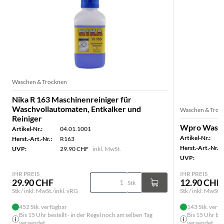
Waschen & Trocknen
Nika R 163 Maschinenreiniger für
Waschvollautomaten, Entkalker und
Waschen & Troc
Reiniger
Wpro Wasch
Artikel-Nr.:
04.01.1001
Artikel-Nr.:
Herst.-Art.-Nr.:
R163
Herst.-Art.-Nr.:
UVP:
29.90 CHF
inkl. MwSt.
UVP:
IHR PREIS
IHR PREIS
29.90 CHF
12.90 CHF
Stk
Stk / inkl. MwSt./inkl. vRG
Stk / inkl. MwSt./
452 Stk. verfügbar
143 Stk. verf
Bis 15 Uhr bestellt - in der Regel noch am selben Tag
Bis 15 Uhr bes
versendet
versendet