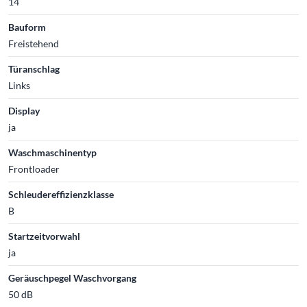
14
Bauform
Freistehend
Türanschlag
Links
Display
ja
Waschmaschinentyp
Frontloader
Schleudereffizienzklasse
B
Startzeitvorwahl
ja
Geräuschpegel Waschvorgang
50 dB