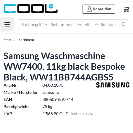
Anmelden
Start
Sortiment
Samsung Waschmaschine
WW7400, 11kg black Bespoke
Black, WW11BB744AGBS5
Art.-Nr.
04.00.1070
Marke / Hersteller
Samsung
EAN
8806094597714
Paketgewicht
75 kg
UVP
1'568.90 CHF
inkl. MwSt./vRG