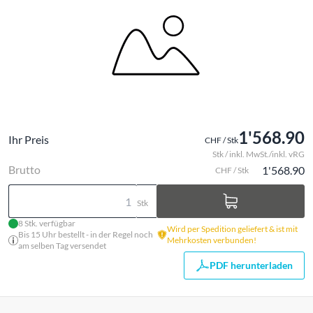
1'568.90
Ihr Preis
CHF / Stk
Stk / inkl. MwSt./inkl. vRG
Brutto
1'568.90
CHF / Stk
Stk
8 Stk. verfügbar
Wird per Spedition geliefert & ist mit
Bis 15 Uhr bestellt - in der Regel noch
Mehrkosten verbunden!
am selben Tag versendet
PDF herunterladen